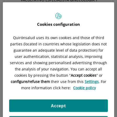
OBSTETRICÍA
GINECOLOGÍA Y OBSTETRICIA
Cookies configuration
Pide cita con este profesional en otros hospitales:
Quirónsalud uses its own cookies and those of third
parties (located in countries whose legislation does not
guarantee an adequate level of data protection) for
Hospital Universitario Ruber Juan Bravo
user authentication, statistical analysis, improving
C/ Juan Bravo, 39 y 49
services and showing personalised advertising through
28006 Madrid
the analysis of your navigation. You can accept all
cookies by pressing the button "
Accept cookies
" or
910 687 999
configure/refuse them
their use from this
Settings
. For
more information click here:
Cookie policy
Hospital Quirónsalud San José
Accept
C/ Cartagena, 111
28002 Madrid