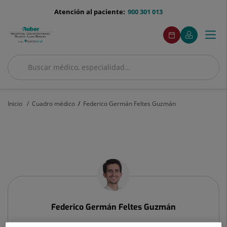
Saltar al contenido
menu-
Atención al paciente:
900 301 013
telefono
menuAcceso
Este
Este
Pedir
Mi
Togg
Menú
enlace
enlace
cita
Quirónsalud
se
se
navi
abrirá
abrirá
en
en
Buscar
una
una
Buscar
ventana
ventana
nueva.
nueva.
Inicio
Cuadro médico
Federico Germán Feltes Guzmán
Federico
Germán
Feltes
Guzmán
Federico Germán
Feltes Guzmán
FACULTATIVO ESPECIALISTA DERMATOLOGÍA