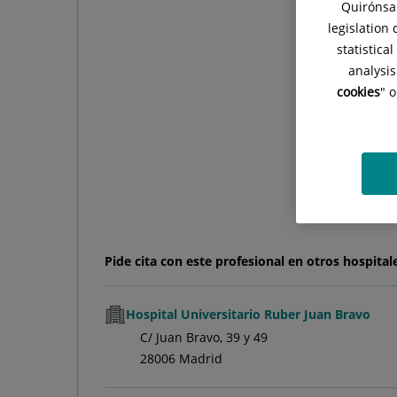
Quirónsal
legislation
statistica
analysis
cookies
" 
FA
Pide cita con este profesional en otros hospital
Hospital Universitario Ruber Juan Bravo
C/ Juan Bravo, 39 y 49
28006 Madrid