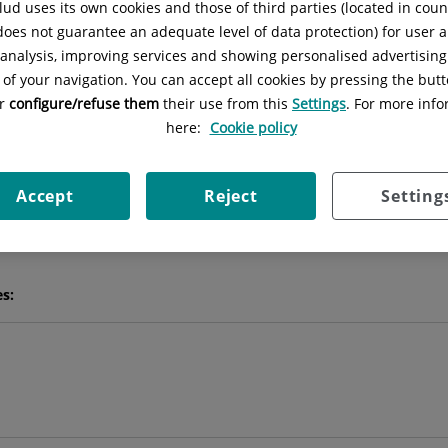
ud uses its own cookies and those of third parties (located in cou
 does not guarantee an adequate level of data protection) for user a
l analysis, improving services and showing personalised advertisin
Felix
Tome Bermejo
 of your navigation. You can accept all cookies by pressing the butt
or
configure/refuse them
their use from this
Settings
. For more info
CULTATIVO ESPECIALISTA CIR. ORTOPÉDICA Y TRAUMATOLO
here:
Cookie policy
TRAUMATOLOGÍA Y CIRUGÍA ORTOPÉDICA
Accept
Reject
Setting
Pedir cita
es: