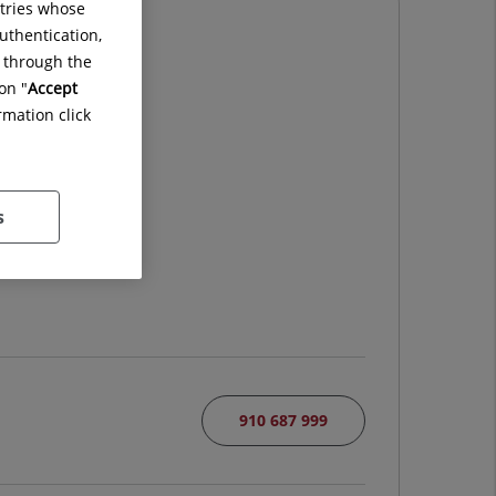
ntries whose
uthentication,
g through the
on "
Accept
rmation click
GÍA
s
910 687 999