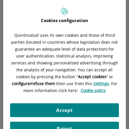
APARATO DIGESTIVO
Cookies configuration
Pedir cita
Quirónsalud uses its own cookies and those of third
parties (located in countries whose legislation does not
guarantee an adequate level of data protection) for
Pide cita con este profesional en otros hospitales:
user authentication, statistical analysis, improving
services and showing personalised advertising through
Hospital Universitario Ruber Juan Bravo
the analysis of your navigation. You can accept all
C/ Juan Bravo, 39 y 49
cookies by pressing the button "
Accept cookies
" or
28006 Madrid
configure/refuse them
their use from this
Settings
. For
more information click here:
Cookie policy
910 687 999
Accept
Reject