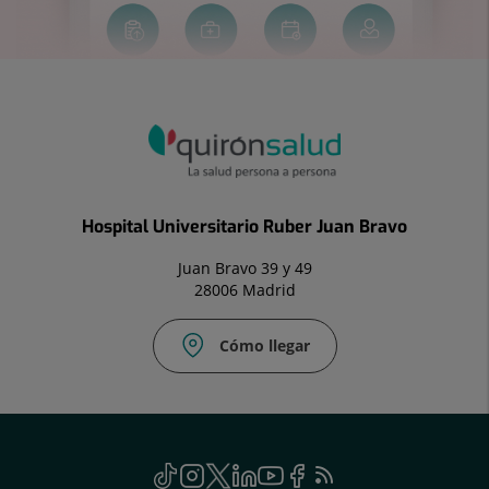
Hospital Universitario Ruber Juan Bravo
Juan Bravo 39 y 49
28006 Madrid
Cómo llegar
Social
TikTok
Este
Instagram
Este
Twitter
Enlace
Linkedin
Este
Youtube
Este
Facebook
Enlace
Feed
Este