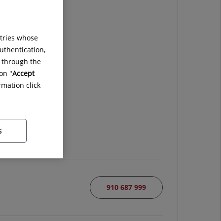
ro
ntries whose
uthentication,
GÍA
g through the
on "
Accept
rmation click
s
910 687 999