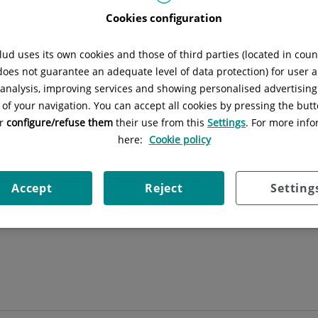
Cookies configuration
ernando
García Seisdedos Pérez Taberne
ud uses its own cookies and those of third parties (located in cou
 does not guarantee an adequate level of data protection) for user a
CULTATIVO ESPECIALISTA CIR. ORTOPÉDICA Y TRAUMATOLO
l analysis, improving services and showing personalised advertisin
 of your navigation. You can accept all cookies by pressing the butt
TRAUMATOLOGÍA Y CIRUGÍA ORTOPÉDICA
or
configure/refuse them
their use from this
Settings
. For more info
here:
Cookie policy
Pedir cita
Accept
Reject
Setting
es: