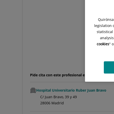
Pérez
F
Tabernero
Quirónsal
legislation
FA
statistica
analysis
cookies
" 
Pide cita con este profesional en otros hospital
Hospital Universitario Ruber Juan Bravo
C/ Juan Bravo, 39 y 49
28006 Madrid