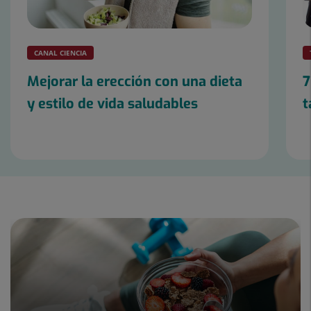
CANAL CIENCIA
Mejorar la erección con una dieta
7
y estilo de vida saludables
t
Diapositiva
1
de
19