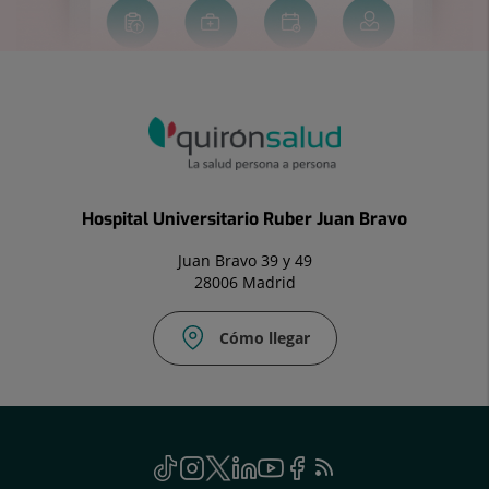
Hospital Universitario Ruber Juan Bravo
Juan Bravo 39 y 49
28006 Madrid
Cómo llegar
Social
TikTok
Este
Instagram
Este
Twitter
Enlace
Linkedin
Este
Youtube
Este
Facebook
Enlace
Feed
Este
enlace
enlace
a
enlace
enlace
a
RSS
enlace