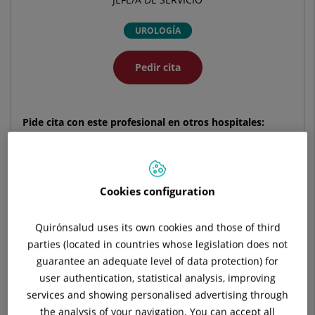
UROLOGÍA
Pedir cita
Pide cita con este profesional en otros hospitales:
Hospital Universitario Ruber Juan Bravo
C/ Juan Bravo, 39 y 49
Cookies configuration
28006 Madrid
Quirónsalud uses its own cookies and those of third
910 687 999
parties (located in countries whose legislation does not
guarantee an adequate level of data protection) for
user authentication, statistical analysis, improving
services and showing personalised advertising through
the analysis of your navigation. You can accept all