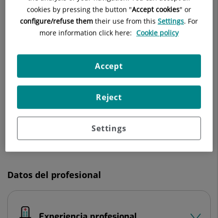
Datos destacados
cookies by pressing the button "
Accept cookies
" or
Número
configure/refuse them
their use from this
Settings
. For
de
more information click here:
Cookie policy
diapositivas:
2
Accept
Última publicación:
Impact of the COVID-19 pandemic on the
sexual behavior of the population. The vision
Reject
of the east and the west.
Settings
Datos del profesional
Experiencia profesional