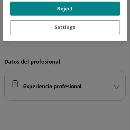
C/ República Dominicana, 6
Reject
28806 Alcalá de Henares Madrid
918 775 780
Settings
Datos del profesional
Experiencia profesional