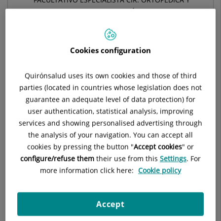
TRAUMATOLOGÍA
TRAUMATOLOGÍA Y CIRUGÍA ORTOPÉDICA
Cookies configuration
Pedir cita
Quirónsalud uses its own cookies and those of third
parties (located in countries whose legislation does not
Pide cita con este profesional en otros hospitales:
guarantee an adequate level of data protection) for
user authentication, statistical analysis, improving
services and showing personalised advertising through
Hospital Universitario Ruber Juan Bravo
the analysis of your navigation. You can accept all
C/ Juan Bravo, 39 y 49
cookies by pressing the button "
Accept cookies
" or
28006 Madrid
configure/refuse them
their use from this
Settings
. For
more information click here:
Cookie policy
910 687 999
Accept
Centro Médico Quirónsalud Valle del Henares