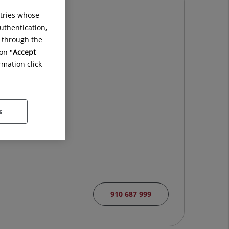
ntries whose
uthentication,
g through the
on "
Accept
rmation click
s
910 687 999