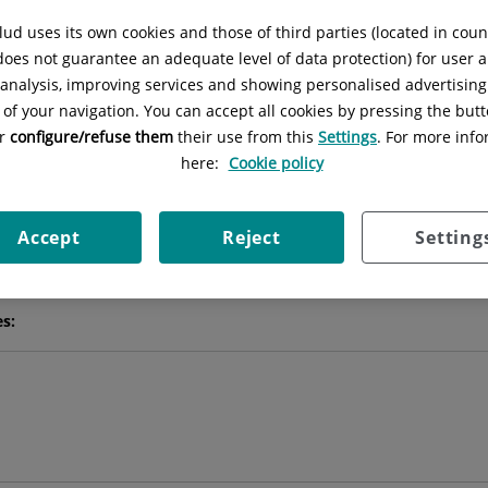
ud uses its own cookies and those of third parties (located in cou
 does not guarantee an adequate level of data protection) for user a
Ismael
Coifman Lucena
l analysis, improving services and showing personalised advertisin
 of your navigation. You can accept all cookies by pressing the butt
FACULTATIVO ESPECIALISTA TRAUMATOLOGÍA
or
configure/refuse them
their use from this
Settings
. For more info
here:
Cookie policy
TRAUMATOLOGÍA Y CIRUGÍA ORTOPÉDICA
Pedir cita
Accept
Reject
Setting
es: