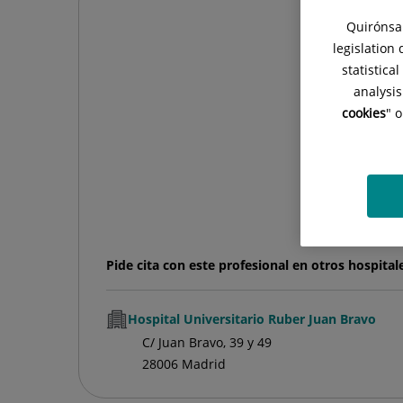
Quirónsal
legislation
statistica
analysis
cookies
" 
Pide cita con este profesional en otros hospital
Hospital Universitario Ruber Juan Bravo
C/ Juan Bravo, 39 y 49
28006 Madrid