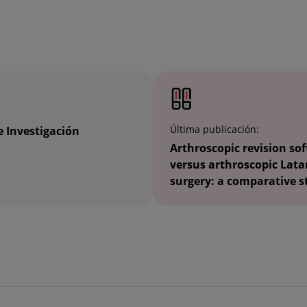
Última publicación:
e Investigación
Arthroscopic revision sof
versus arthroscopic Latar
surgery: a comparative s