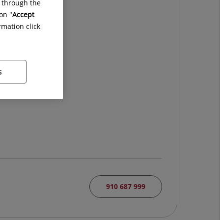
g through the
on "
Accept
rmation click
s
910 687 999