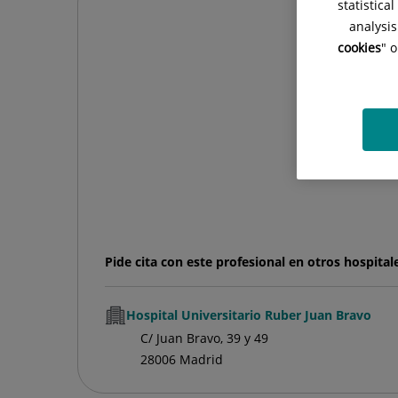
statistica
analysis
cookies
" 
Pide cita con este profesional en otros hospital
Hospital Universitario Ruber Juan Bravo
C/ Juan Bravo, 39 y 49
28006 Madrid