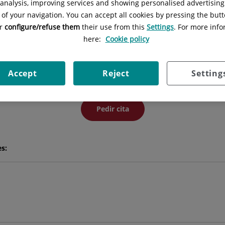
l analysis, improving services and showing personalised advertisin
 of your navigation. You can accept all cookies by pressing the butt
or
configure/refuse them
their use from this
Settings
. For more info
Jesús
Saavedra Falero
here:
Cookie policy
FACULTATIVO ESPECIALISTA CARDIOLOGÍA
Accept
Reject
Setting
CARDIOLOGÍA
Pedir cita
es: