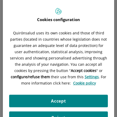
TRAUMATOLOGÍA
TRAUMATOLOGÍA Y CIRUGÍA ORTOPÉDICA
Cookies configuration
Pedir cita
Quirónsalud uses its own cookies and those of third
parties (located in countries whose legislation does not
guarantee an adequate level of data protection) for
Pide cita con este profesional en otros hospitales:
user authentication, statistical analysis, improving
services and showing personalised advertising through
the analysis of your navigation. You can accept all
Hospital Universitario Ruber Juan Bravo
cookies by pressing the button "
Accept cookies
" or
C/ Juan Bravo, 39 y 49
configure/refuse them
their use from this
Settings
. For
28006 Madrid
more information click here:
Cookie policy
910 687 999
Accept