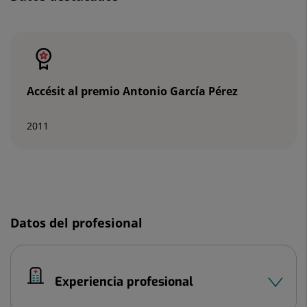
Número
de
diapositivas:
3
Accésit al premio Antonio García Pérez
2011
Diapositiva
1
de
Datos del profesional
3
Experiencia profesional