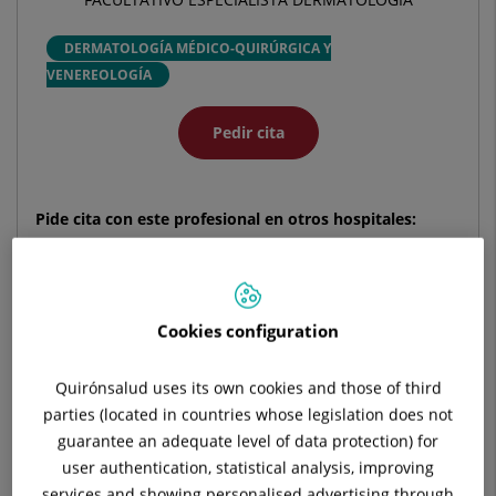
DERMATOLOGÍA MÉDICO-QUIRÚRGICA Y
VENEREOLOGÍA
Pedir cita
Pide cita con este profesional en otros hospitales:
Hospital Universitario Ruber Juan Bravo
C/ Juan Bravo, 39 y 49
Cookies configuration
28006 Madrid
Quirónsalud uses its own cookies and those of third
910 687 999
parties (located in countries whose legislation does not
guarantee an adequate level of data protection) for
user authentication, statistical analysis, improving
services and showing personalised advertising through