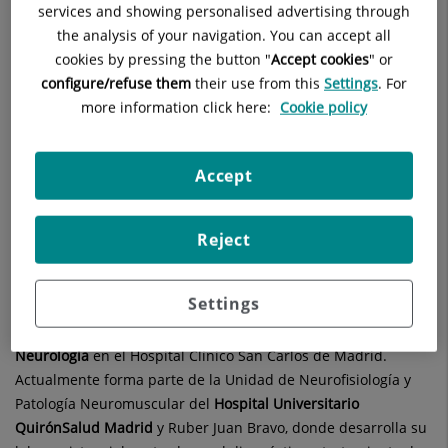
services and showing personalised advertising through
28006 Madrid
the analysis of your navigation. You can accept all
cookies by pressing the button "
Accept cookies
" or
910 687 999
configure/refuse them
their use from this
Settings
. For
more information click here:
Cookie policy
Accept
Neurólogo con una sólida formación internacional y
experiencia clínica en el ámbito de las enfermedades
neuromusculares. Se licenció en Medicina por la Universidad
Reject
de Perugia (Italia), completando parte de su formación en la
Medical University of Warsaw (Varsovia, Polonia) y en la
Settings
Universidade do Grande Rio (Rio de Janeiro, Brasil), a través
de programas Erasmus. Posteriormente, se especializó en
Neurología
en el Hospital Clínico San Carlos de Madrid.
Actualmente forma parte de la Unidad de Neurofisiología y
Patología Neuromuscular del
Hospital Universitario
QuirónSalud Madrid
y Ruber Juan Bravo, donde desarrolla su