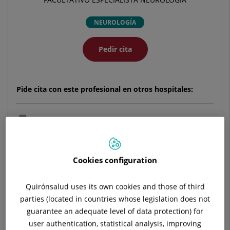
NEUROLOGÍA
Pedir cita
Pide cita con este profesional en otros hospitales:
Hospital Universitario Quirónsalud Pozuelo
C/ Diego de Velázquez, 1
28223 Pozuelo de Alarcón Madrid
Cookies configuration
914 521 900
Quirónsalud uses its own cookies and those of third
parties (located in countries whose legislation does not
guarantee an adequate level of data protection) for
Hospital Universitario Ruber Juan Bravo
user authentication, statistical analysis, improving
C/ Juan Bravo, 39 y 49