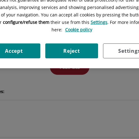
l analysis, improving services and showing personalised advertisin
 of your navigation. You can accept all cookies by pressing the butt
Luís
Soto Rabadan
or
configure/refuse them
their use from this
Settings
. For more info
here:
Cookie policy
FACULTATIVO ESPECIALISTA GINECOLOGÍA Y OBSTETRICÍA
GINECOLOGÍA Y OBSTETRICIA
Accept
Reject
Setting
Pedir cita
es: