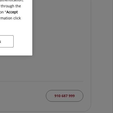
g through the
on "
Accept
rmation click
s
910 687 999