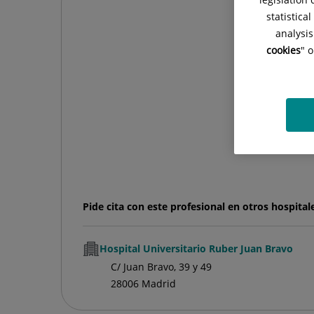
statistica
analysis
cookies
" 
Pide cita con este profesional en otros hospital
Hospital Universitario Ruber Juan Bravo
C/ Juan Bravo, 39 y 49
28006 Madrid