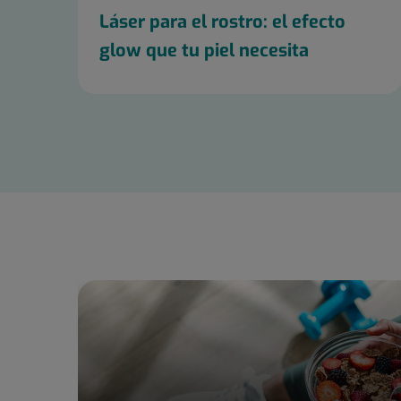
Láser para el rostro: el efecto
glow que tu piel necesita
Diapositiva
1
de
6