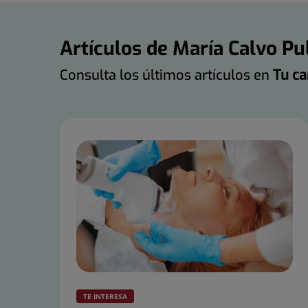
Artículos de María Calvo Pu
Consulta los últimos artículos en
Tu ca
Número
de
diapositivas:
6
TE INTERESA