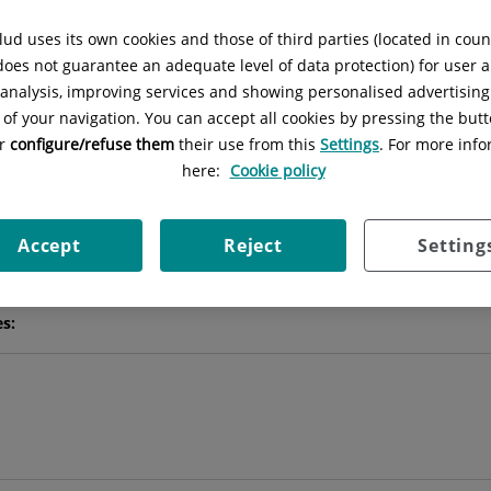
ud uses its own cookies and those of third parties (located in cou
María
Calvo Pulido
 does not guarantee an adequate level of data protection) for user a
l analysis, improving services and showing personalised advertisin
 of your navigation. You can accept all cookies by pressing the butt
JEFE/A DE SERVICIO
or
configure/refuse them
their use from this
Settings
. For more info
here:
Cookie policy
DERMATOLOGÍA MÉDICO-QUIRÚRGICA Y VENEREOLOGÍA
Pedir cita
Accept
Reject
Setting
es: