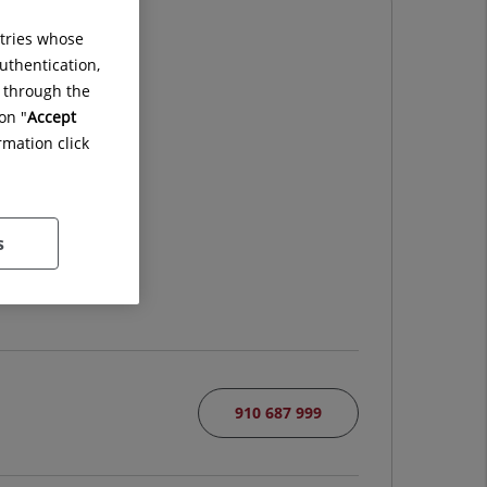
ntries whose
uthentication,
g through the
on "
Accept
rmation click
s
910 687 999