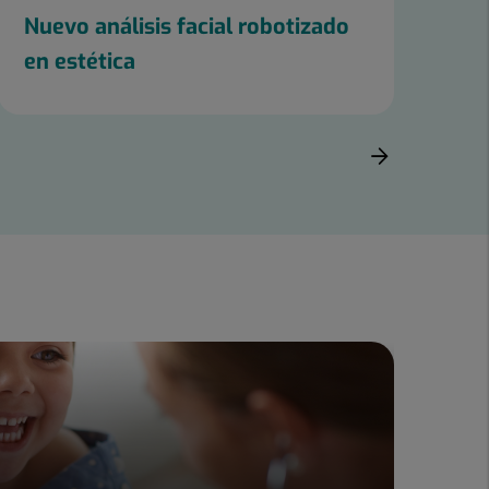
Nuevo análisis facial robotizado
En
en estética
Se