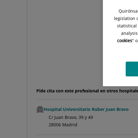
Quirónsal
legislation
statistica
analysis
cookies
" 
Pide cita con este profesional en otros hospital
Hospital Universitario Ruber Juan Bravo
C/ Juan Bravo, 39 y 49
28006 Madrid