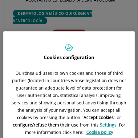
DERMATOLOGÍA MÉDICO-QUIRÚRGICA Y
VENEREOLOGÍA
Pedir cita
Cookies configuration
Pide cita con este profesional en otros hospitales:
Quirónsalud uses its own cookies and those of third
Hospital Universitario Ruber Juan Bravo
parties (located in countries whose legislation does not
guarantee an adequate level of data protection) for
C/ Juan Bravo, 39 y 49
user authentication, statistical analysis, improving
28006 Madrid
services and showing personalised advertising through
910 687 999
the analysis of your navigation. You can accept all
cookies by pressing the button "
Accept cookies
" or
configure/refuse them
their use from this
Settings
. For
more information click here:
Cookie policy