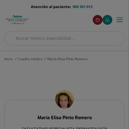
Saltar al contenido
menu-
Atención al paciente:
900 301 013
telefono
menuAcceso
Este
Este
Pedir
Mi
Togg
Menú
enlace
enlace
cita
Quirónsalud
se
se
navi
abrirá
abrirá
en
en
Buscar
una
una
Buscar
ventana
ventana
nueva.
nueva.
Inicio
Cuadro médico
María Elisa Pinto Romero
María
Elisa
Pinto
Romero
María Elisa
Pinto Romero
FACULTATIVO ESPECIALISTA DERMATOLOGÍA