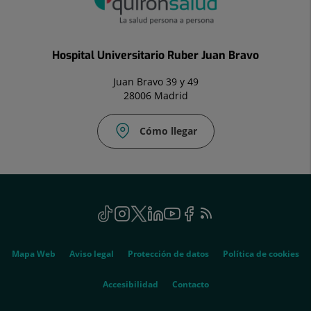
Hospital Universitario Ruber Juan Bravo
Juan Bravo 39 y 49
28006 Madrid
Cómo llegar
Social
TikTok
Este
Instagram
Este
Twitter
Enlace
Linkedin
Este
Youtube
Este
Facebook
Enlace
Feed
Este
enlace
enlace
a
enlace
enlace
a
RSS
enlace
se
se
una
se
se
una
se
Genérico
abrirá
abrirá
aplicación
abrirá
abrirá
aplicación
abrirá
Mapa Web
Aviso legal
Protección de datos
Política de cookies
en
en
externa.
en
en
externa.
en
una
una
una
una
una
Accesibilidad
Contacto
ventana
ventana
ventana
ventana
ventana
nueva.
nueva.
nueva.
nueva.
nueva.