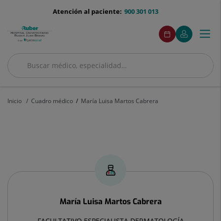
Saltar al contenido
menu-
Atención al paciente:
900 301 013
telefono
menuAcceso
Este
Este
Pedir
Mi
Togg
Menú
enlace
enlace
cita
Quirónsalud
se
se
navi
abrirá
abrirá
en
en
Buscar
una
una
Buscar
ventana
ventana
nueva.
nueva.
Inicio
Cuadro médico
María Luisa Martos Cabrera
María
Luisa
Martos
Cabrera
María Luisa
Martos Cabrera
FACULTATIVO ESPECIALISTA DERMATOLOGÍA