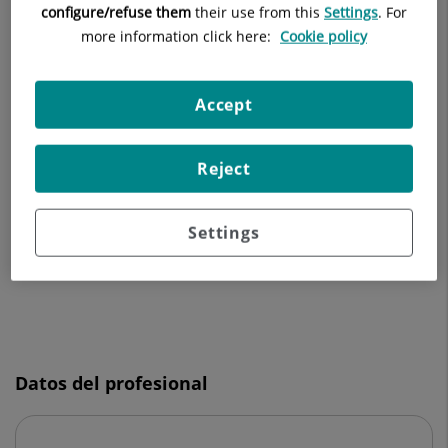
configure/refuse them
their use from this
Settings
. For
Datos destacados
more information click here:
Cookie policy
Número
de
diapositivas:
Accept
3
Última publicación:
Reject
Bier anaemic spots, cyanosis and urticaria-
like eruption syndrome: Report of two new
Settings
cases
Diapositiva
1
de
Datos del profesional
3