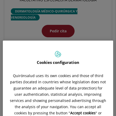
DERMATOLOGÍA MÉDICO-QUIRÚRGICA Y
VENEREOLOGÍA
Pedir cita
Pide cita con este profesional en otros hospitales:
Cookies configuration
Hospital Universitario Ruber Juan Bravo
C/ Juan Bravo, 39 y 49
Quirónsalud uses its own cookies and those of third
28006 Madrid
parties (located in countries whose legislation does not
guarantee an adequate level of data protection) for
910 687 999
user authentication, statistical analysis, improving
services and showing personalised advertising through
the analysis of your navigation. You can accept all
cookies by pressing the button "
Accept cookies
" or