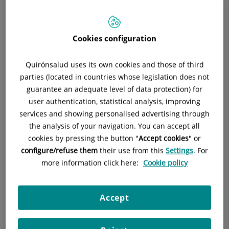
TRAUMATOLOGÍA
TRAUMATOLOGÍA Y CIRUGÍA ORTOPÉDICA
Cookies configuration
Pedir cita
Quirónsalud uses its own cookies and those of third
parties (located in countries whose legislation does not
guarantee an adequate level of data protection) for
Pide cita con este profesional en otros hospitales:
user authentication, statistical analysis, improving
services and showing personalised advertising through
the analysis of your navigation. You can accept all
Hospital Universitario Ruber Juan Bravo
cookies by pressing the button "
Accept cookies
" or
C/ Juan Bravo, 39 y 49
configure/refuse them
their use from this
Settings
. For
28006 Madrid
more information click here:
Cookie policy
910 687 999
Accept