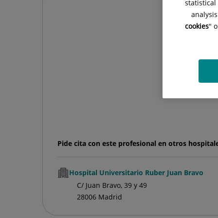
statistica
analysis
cookies
" 
Pide cita con este profesional en otros hospital
Hospital Universitario Ruber Juan Bravo
C/ Juan Bravo, 39 y 49
28006 Madrid