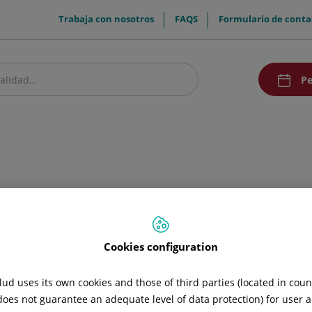
menuTop
Trabaja con nosotros
FAQS
Formulario de conta
menuAcce
Pe
estro centro
Pacientes y visitantes
Investigación
Comunicación
Doc
Cookies configuration
ud uses its own cookies and those of third parties (located in cou
 does not guarantee an adequate level of data protection) for user a