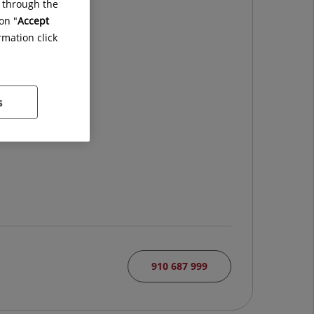
g through the
on "
Accept
rmation click
s
910 687 999