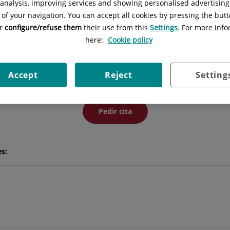
l analysis, improving services and showing personalised advertisin
 of your navigation. You can accept all cookies by pressing the butt
or
configure/refuse them
their use from this
Settings
. For more info
Pedro
Arriola Villalobos
here:
Cookie policy
JEFE/A DE SERVICIO
Accept
Reject
Setting
OFTALMOLOGÍA
Pedir cita
es: