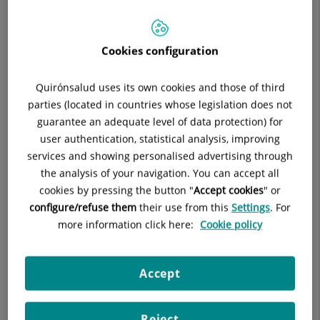
APARATO DIGESTIVO
Cookies configuration
Pedir cita
Quirónsalud uses its own cookies and those of third
parties (located in countries whose legislation does not
guarantee an adequate level of data protection) for
Pide cita con este profesional en otros hospitales:
user authentication, statistical analysis, improving
services and showing personalised advertising through
Hospital Universitario Ruber Juan Bravo
the analysis of your navigation. You can accept all
C/ Juan Bravo, 39 y 49
cookies by pressing the button "
Accept cookies
" or
28006 Madrid
configure/refuse them
their use from this
Settings
. For
more information click here:
Cookie policy
910 687 999
Accept
Reject