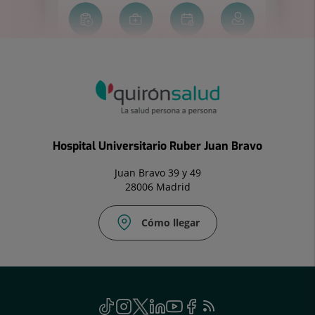
Hospital Universitario Ruber Juan Bravo
Juan Bravo 39 y 49
28006 Madrid
Cómo llegar
Social
TikTok
Este
Instagram
Este
Twitter
Enlace
Linkedin
Este
Youtube
Este
Facebook
Enlace
Feed
Este