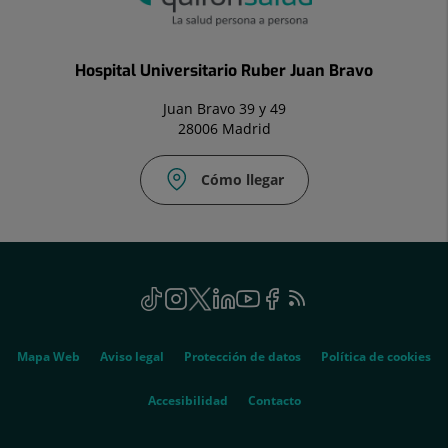
Hospital Universitario Ruber Juan Bravo
Juan Bravo 39 y 49
28006 Madrid
Cómo llegar
Social
TikTok
Este
Instagram
Este
Twitter
Enlace
Linkedin
Este
Youtube
Este
Facebook
Enlace
Feed
Este
enlace
enlace
a
enlace
enlace
a
RSS
enlace
se
se
una
se
se
una
se
Genérico
abrirá
abrirá
aplicación
abrirá
abrirá
aplicación
abrirá
Mapa Web
Aviso legal
Protección de datos
Política de cookies
en
en
externa.
en
en
externa.
en
una
una
una
una
una
Accesibilidad
Contacto
ventana
ventana
ventana
ventana
ventana
nueva.
nueva.
nueva.
nueva.
nueva.