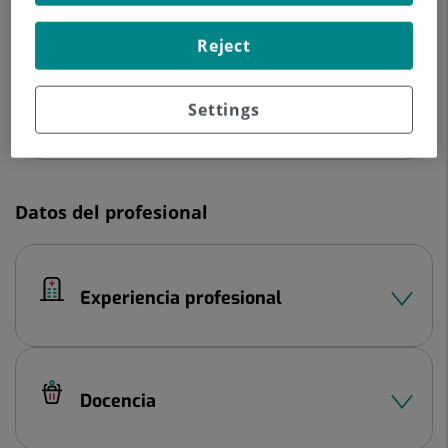
C/ Cartagena, 111
Reject
28002 Madrid
910 68 70 00
Settings
Datos del profesional
Experiencia profesional
Docencia