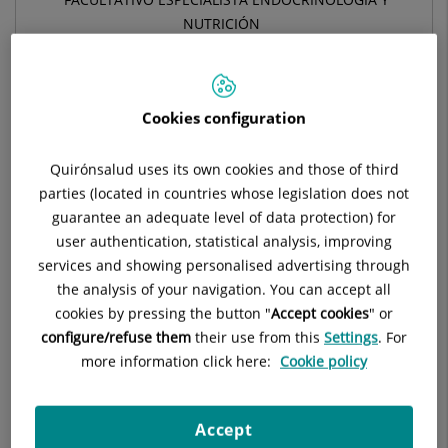
NUTRICIÓN
ENDOCRINOLOGÍA Y NUTRICIÓN
Cookies configuration
Pedir cita
Quirónsalud uses its own cookies and those of third
parties (located in countries whose legislation does not
Pide cita con este profesional en otros hospitales:
guarantee an adequate level of data protection) for
user authentication, statistical analysis, improving
Hospital Universitario Ruber Juan Bravo
services and showing personalised advertising through
C/ Juan Bravo, 39 y 49
the analysis of your navigation. You can accept all
28006 Madrid
cookies by pressing the button "
Accept cookies
" or
configure/refuse them
their use from this
Settings
. For
910 687 999
more information click here:
Cookie policy
Accept
Hospital Quirónsalud San José