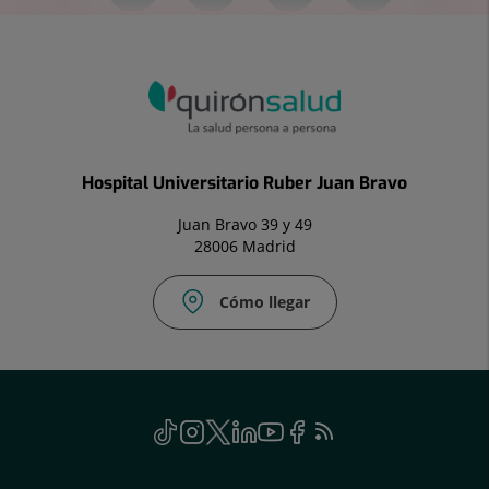
Hospital Universitario Ruber Juan Bravo
Juan Bravo 39 y 49
28006 Madrid
Cómo llegar
Social
TikTok
Este
Instagram
Este
Twitter
Enlace
Linkedin
Este
Youtube
Este
Facebook
Enlace
Feed
Este
enlace
enlace
a
enlace
enlace
a
RSS
enlace
se
se
una
se
se
una
se
Genérico