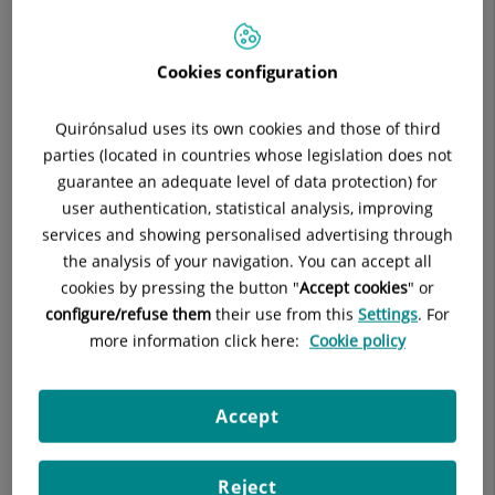
REANIMACIÓN
Cookies configuration
ANESTESIOLOGÍA Y REANIMACIÓN
Quirónsalud uses its own cookies and those of third
Pide cita con este profesional en otros hospitales:
parties (located in countries whose legislation does not
guarantee an adequate level of data protection) for
user authentication, statistical analysis, improving
Hospital Universitario Ruber Juan Bravo
services and showing personalised advertising through
C/ Juan Bravo, 39 y 49
the analysis of your navigation. You can accept all
28006 Madrid
cookies by pressing the button "
Accept cookies
" or
configure/refuse them
their use from this
Settings
. For
910 687 999
more information click here:
Cookie policy
Accept
Datos del profesional
Reject