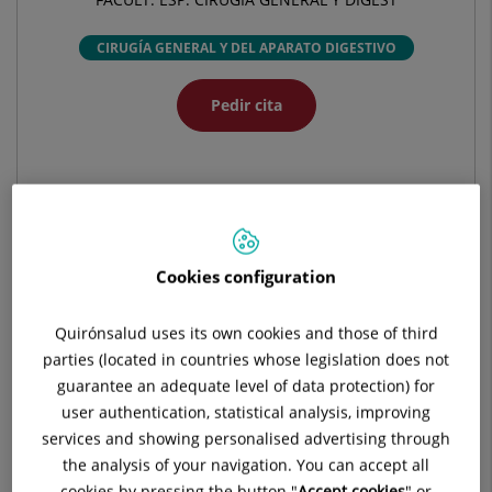
CIRUGÍA GENERAL Y DEL APARATO DIGESTIVO
Pedir cita
Pide cita con este profesional en otros hospitales:
Hospital Universitario Ruber Juan Bravo
Cookies configuration
C/ Juan Bravo, 39 y 49
28006 Madrid
Quirónsalud uses its own cookies and those of third
parties (located in countries whose legislation does not
910 687 999
guarantee an adequate level of data protection) for
user authentication, statistical analysis, improving
services and showing personalised advertising through
Hospital Quirónsalud San José
the analysis of your navigation. You can accept all
C/ Cartagena, 111
cookies by pressing the button "
Accept cookies
" or