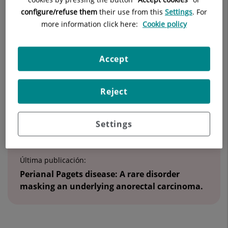
28002 Madrid
configure/refuse them
their use from this
Settings
. For
more information click here:
Cookie policy
910 68 70 00
Accept
Reject
Datos destacados
Settings
Última publicación:
Perianal Pagets disease: A rare disorder
masking an underlying anorectal carcinoma.