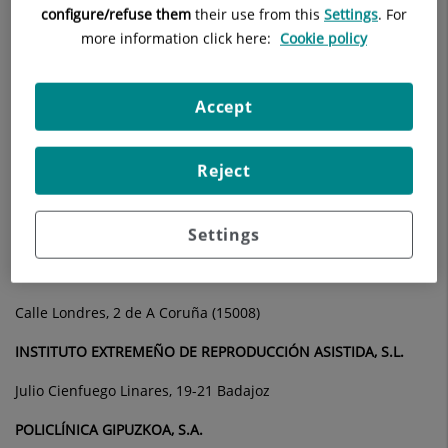
Paseo Miramón, 174 de Donostia (20014 Gipuzkoa)
configure/refuse them
their use from this
Settings
. For
more information click here:
Cookie policy
HEALTH DIAGNOSTIC, S.L.U.
Calle Ramírez de Arellano, 21 de Madrid (28043)
Accept
HELIOS HEALTHCARE SPAIN, S.L.
Calle Ramírez de Arellano, 21 de Madrid (28043)
Reject
IDCQ HOSPITALES Y SANIDAD, S.L.U.
Settings
Calle Ramírez de Arellano, 21 de Madrid (28043)
INSTITUTO POLICLÍNICO SANTA TERESA, S.A.
Calle Londres, 2 de A Coruña (15008)
INSTITUTO EXTREMEÑO DE REPRODUCCIÓN ASISTIDA, S.L.
Julio Cienfuego Linares, 19-21 Badajoz
POLICLÍNICA GIPUZKOA, S.A.