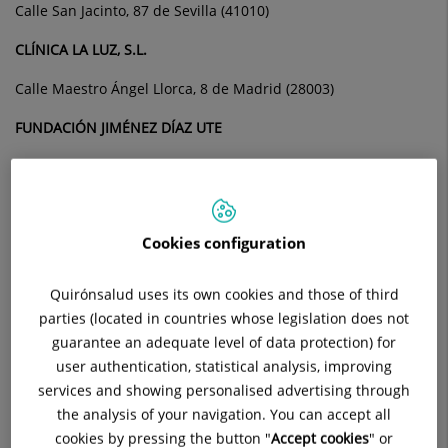
Calle San Jacinto, 87 de Sevilla (41010)
CLÍNICA LA LUZ, S.L.
Calle Maestro Ángel Llorca, 8 de Madrid (28003)
FUNDACIÓN JIMÉNEZ DÍAZ UTE
Avenida de los Reyes Católicos, 2, Madrid (28040)
FUNDACIÓN INSTITUTO DE INVESTIGACIÓN SANITARIA
FUNDACIÓN JIMÉNEZ DÍAZ
Cookies configuration
Calle Isaac Peral, 42 oficinas. 2ª planta, oficina 1, Madrid
(28015)
Quirónsalud uses its own cookies and those of third
parties (located in countries whose legislation does not
FUNDACIÓN QUIRÓNSALUD
guarantee an adequate level of data protection) for
user authentication, statistical analysis, improving
Calle Ramírez de Arellano, 21 de Madrid (28043)
services and showing personalised advertising through
FUNDAZIOA POLICLÍNICA GIPUZKOA S.A
the analysis of your navigation. You can accept all
cookies by pressing the button "
Accept cookies
" or