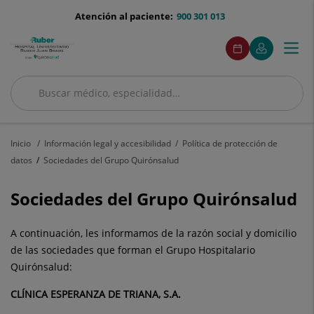
Saltar al contenido
menu-
Atención al paciente:
900 301 013
telefono
menuAcceso
Este
Este
Pedir
Mi
Togg
Menú
enlace
enlace
cita
Quirónsalud
se
se
navi
abrirá
abrirá
en
en
Buscar
una
una
Buscar
ventana
ventana
nueva.
nueva.
Inicio
Información legal y accesibilidad
Política de protección de
datos
Sociedades del Grupo Quirónsalud
Sociedades del Grupo Quirónsalud
A continuación, les informamos de la razón social y domicilio
de las sociedades que forman el Grupo Hospitalario
Quirónsalud:
CLÍNICA ESPERANZA DE TRIANA, S.A.