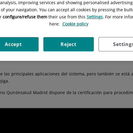
l analysis, improving services and showing personalised advertisin
 of your navigation. You can accept all cookies by pressing the butt
or
configure/refuse them
their use from this
Settings
. For more info
Ruber Juan Bravo está formado por un equipo con amplia experienc
here:
Cookie policy
, Oncología Médica y Medicina Interna permiten ofrecer el tratamie
Accept
Reject
Setting
erado como el mejor sistema robótico quirúrgico que existe en la 
rdenes del cirujano de forma absolutamente precisa, permitiendo
e las principales aplicaciones del sistema, pero también se está 
jiga.
ario Quirónsalud Madrid dispone de la certificación para procedimi