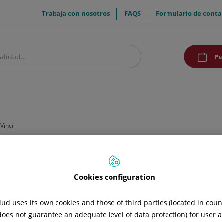
menuTop
Trabaja con nosotros
FAQS
Formulario de conta
menuAcce
Pe
estro centro
Pacientes y visitantes
Investigación
Comunicación
Doc
Vinci
Cookies configuration
Urología con Da Vinci
Cirugía torácica con Da Vinci
ud uses its own cookies and those of third parties (located in cou
 does not guarantee an adequate level of data protection) for user a