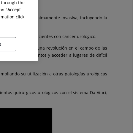
g through the
on "
Accept
rmation click
ia en la cirugía mínimamente invasiva, incluyendo la
nto óptimo a los pacientes con cáncer urológico.
s
actualidad, supone una revolución en el campo de las
 realizar movimientos y acceder a lugares de difícil
ampliando su utilización a otras patologías urológicas
entos quirúrgicos urológicos con el sistema Da Vinci,