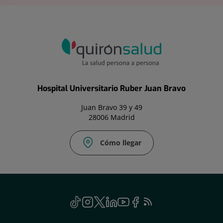
Hospital Universitario Ruber Juan Bravo
Juan Bravo 39 y 49
28006 Madrid
Cómo llegar
TikTok
Este
Instagram
Este
Twitter
Enlace
Linkedin
Este
Youtube
Este
Facebook
Enlace
Feed
Este
enlace
enlace
a
enlace
enlace
a
RSS
enlace
se
se
una
se
se
una
se