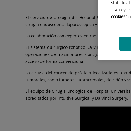
statistica
analysis
cookies
" 
El servicio de Urología del Hospital Universitario 
cirugía endoscópica, laparoscópica y robótica.
La colaboración con expertos en radiación oncológica
El sistema quirúrgico robótico Da Vinci está consid
operaciones de máxima precisión, ya que sigue las ó
acceso de forma convencional.
La cirugía del cáncer de próstata localizado es una d
tumorales, como tumores suprarrenales, de riñón y ve
El equipo de Cirugía Urológica de Hospital Universit
acreditados por Intuitive Surgical y Da Vinci Surgery.