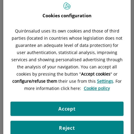
Especialidad:
Medicina intensiva
Cookies configuration
Quirónsalud uses its own cookies and those of third
parties (located in countries whose legislation does not
Descripción
guarantee an adequate level of data protection) for
user authentication, statistical analysis, improving
services and showing personalised advertising through
the analysis of your navigation. You can accept all
cookies by pressing the button "
Accept cookies
" or
Consulta la
información completa
de esta
configure/refuse them
their use from this
Settings
. For
especialidad
en la
web de Quirónsalud.
more information click here:
Cookie policy
La Unidad de Cuidados Intensivos (UCI) es el área del hospital
Accept
donde se concentran los recursos humanos y materiales
necesarios para atender las necesidades de los pacientes
Reject
más graves.