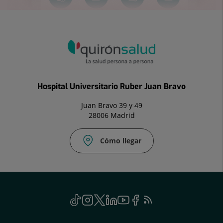
Hospital Universitario Ruber Juan Bravo
Juan Bravo 39 y 49
28006 Madrid
Cómo llegar
Social
TikTok
Este
Instagram
Este
Twitter
Enlace
Linkedin
Este
Youtube
Este
Facebook
Enlace
Feed
Este
enlace
enlace
a
enlace
enlace
a
RSS
enlace
se
se
una
se
se
una
se
Genérico