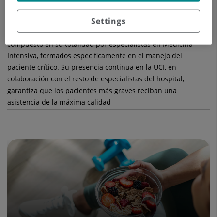
Todo el personal que trabaja en la UCI, tanto médico como de
Settings
enfermería y auxiliar, está especialmente entrenado en la
atención de los pacientes críticos. El cuadro médico está
compuesto en su totalidad por especialistas en Medicina
Intensiva, formados específicamente en el manejo del
paciente crítico. Su presencia continua en la UCI, en
colaboración con el resto de especialistas del hospital,
garantiza que los pacientes más graves reciban una
asistencia de la máxima calidad