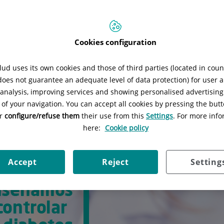
Situación:
Ruber Juan Bravo, 39 1ª p
Cookies configuration
ud uses its own cookies and those of third parties (located in cou
dad cáncer de tiroides
Nutrición saludable
Nutrición s
 does not guarantee an adequate level of data protection) for user a
l analysis, improving services and showing personalised advertisin
 of your navigation. You can accept all cookies by pressing the butt
or
configure/refuse them
their use from this
Settings
. For more info
here:
Cookie policy
Accept
Reject
Setting