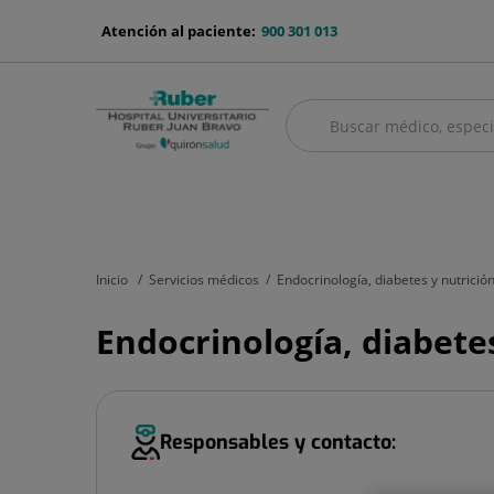
Saltar al contenido
menu-
Atención al paciente:
900 301 013
telefono
Buscar
Buscar
menú
Cuadro médico
Servicios médicos
Aseguradoras y mutuas
Nu
principal
Inicio
Servicios médicos
Endocrinología, diabetes y nutrició
Endocrinología, diabete
Responsables y contacto: