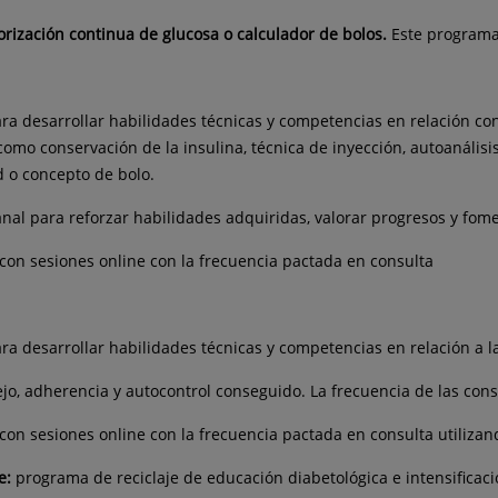
orización continua de glucosa o calculador de bolos.
Este program
ra desarrollar habilidades técnicas y competencias en relación co
mo conservación de la insulina, técnica de inyección, autoanálisis,
d o concepto de bolo.
al para reforzar habilidades adquiridas, valorar progresos y fom
con sesiones online con la frecuencia pactada en consulta
ra desarrollar habilidades técnicas y competencias en relación a l
jo, adherencia y autocontrol conseguido. La frecuencia de las co
on sesiones online con la frecuencia pactada en consulta utilizan
ne:
programa de reciclaje de educación diabetológica e intensificació