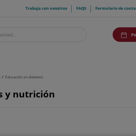
menuTop
Trabaja con nosotros
FAQS
Formulario de conta
menuAcce
Pe
estro centro
Pacientes y visitantes
Investigación
Comunicación
Doc
n
Educación en diabetes
s y nutrición