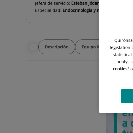
Jefe/a de servicio:
Esteban Jódar Gimeno
Especialidad:
Endocrinología y nutrición
Quirónsal
Descripción
Equipo Médico
Uni
legislation
statistica
analysis
cookies
" 