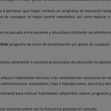
do a personas que hayan recibido un programa de educación tera
vo de conseguir el mejor control metabólico, así como mejorar y 
.
uencia pactada entre paciente y educadora utilizando las plataform
nline:
programa de inicio de insulinización y/o ajuste de cualquie
ograma comprende 3 sesiones presenciales de educación terapéutic
adquirir habilidades técnicas y las competencias necesarias en rel
e administración, autoanálisis, hipo e hiperglucemia, ejercicio y al
 semanal para reforzar habilidades adquiridas, valorar progresos 
con sesiones online con la frecuencia pactada en consulta.