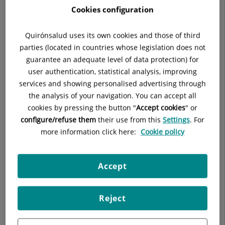
Cookies configuration
Quirónsalud uses its own cookies and those of third
parties (located in countries whose legislation does not
Descripción
Equipo Médico
Consultas ext
guarantee an adequate level of data protection) for
user authentication, statistical analysis, improving
services and showing personalised advertising through
the analysis of your navigation. You can accept all
cookies by pressing the button "
Accept cookies
" or
Generalmente la valoración geriátrica exhaustiva se realiza en
configure/refuse them
their use from this
Settings
. For
nuestras consultas externas. La valoración inicial dura
more information click here:
Cookie policy
alrededor de una hora. Las consultas de revisión son también
largas (alrededor de 30 minutos), ya que pretendemos que
cada paciente reciba toda la información necesaria para
Accept
mejorar su estado físico y mental.
Reject