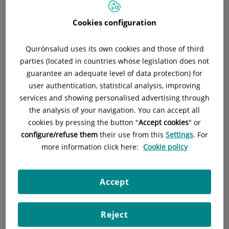
Es mas frecuente en personas con problemas de
Cookies configuration
estreñimiento
pero puede aparecer después de una
importante
diarrea
.
Quirónsalud uses its own cookies and those of third
¿Por qué salen las fisuras?
parties (located in countries whose legislation does not
guarantee an adequate level of data protection) for
Clínica, ¿cómo sé que tengo una fisura?
user authentication, statistical analysis, improving
services and showing personalised advertising through
the analysis of your navigation. You can accept all
cookies by pressing the button "
Accept cookies
" or
configure/refuse them
their use from this
Settings
. For
La principal característica clínica de la
more information click here:
Cookie policy
Accept
fisura de ano es el
dolor y
la
rectorragia
. Sangre roja con la
deposición, en el papel, al limpiarse. A veces puede gotear a
la taza.
Reject