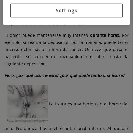
El paciente experimenta un
intenso dolor
en el momento de
la deposición. Nota como una herida, un rasgado. Pero lo que
Settings
mas caracteriza a esta patología es que la
molestia
es todavía
mayor si cabe después de la deposición
.
El dolor puede mantenerse muy intenso
durante horas
. Por
ejemplo, si realiza la deposición por la mañana, puede tener
intenso dolor hasta la hora de comer. Una vez que pasa, el
paciente se encuentra razonablemente bien hasta la
siguiente deposición.
Pero, ¿por qué ocurre esto? ¿por qué duele tanto una fisura?
La fisura es una herida en el borde del
ano. Profundiza hasta el esfínter anal interno. Al quedar