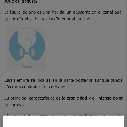
¿Qué es la fisura?
La fisura de ano es una herida, un desgarro en el canal anal
que profundiza hasta el esfínter anal interno.
Casi siempre se localiza en la parte posterior aunque puede
afectar a cualquier área del ano.
Su principal característica es la
cronicidad
y el
intenso dolor
que provoca.
Afecta a ambos sexos por igual, generalmente en la edad
media, aunque también se ve en niños.