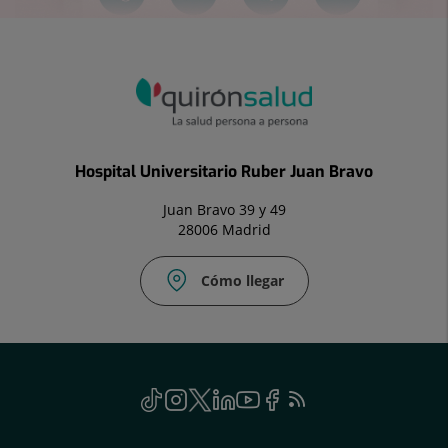
Hospital Universitario Ruber Juan Bravo
Juan Bravo 39 y 49
28006 Madrid
Cómo llegar
Social
TikTok
Este
Instagram
Este
Twitter
Enlace
Linkedin
Este
Youtube
Este
Facebook
Enlace
Feed
Este
enlace
enlace
a
enlace
enlace
a
RSS
enlace
se
se
una
se
se
una
se
Genérico