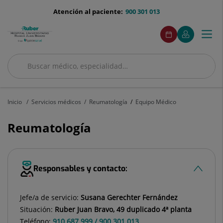
Saltar al contenido
menu-
Atención al paciente:
900 301 013
telefono
menuAcceso
Este
Este
Pedir
Mi
Togg
Menú
enlace
enlace
cita
Quirónsalud
se
se
navi
abrirá
abrirá
en
en
Buscar
una
una
Buscar
ventana
ventana
nueva.
nueva.
Inicio
Servicios médicos
Reumatología
Equipo Médico
Reumatología
Responsables y contacto:
Jefe/a de servicio:
Susana Gerechter Fernández
Situación:
Ruber Juan Bravo, 49 duplicado 4ª planta
Teléfono:
910 687 999 / 900 301 013