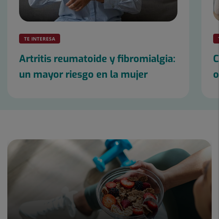
TE INTERESA
Artritis reumatoide y fibromialgia:
C
un mayor riesgo en la mujer
o
Diapositiva
1
de
3