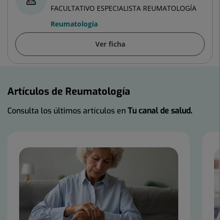
FACULTATIVO ESPECIALISTA REUMATOLOGÍA
Reumatología
Ver ficha
Artículos de Reumatología
Consulta los últimos artículos en
Tu canal de salud.
Número
de
diapositivas:
3