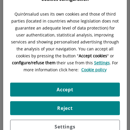
1 Sala de ecografía.
Quirónsalud uses its own cookies and those of third
parties (located in countries whose legislation does not
Sala de fisioterapia
de 70 m2.
guarantee an adequate level of data protection) for
user authentication, statistical analysis, improving
Laboratorio de
análisis clínicos
.
services and showing personalised advertising through
the analysis of your navigation. You can accept all
Clínica dental
con
2 boxes
.
cookies by pressing the button "
Accept cookies
" or
configure/refuse them
their use from this
Settings
. For
more information click here:
Cookie policy
Accept
Reject
Settings