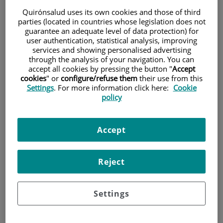
Quirónsalud uses its own cookies and those of third
parties (located in countries whose legislation does not
Pacientes y visitantes
guarantee an adequate level of data protection) for
user authentication, statistical analysis, improving
services and showing personalised advertising
through the analysis of your navigation. You can
accept all cookies by pressing the button "
Accept
cookies
" or
configure/refuse them
their use from this
Settings
. For more information click here:
Cookie
policy
Accept
Cartera de servicios
Reject
Teléfono de atención al usuario
Settings
900 301 013