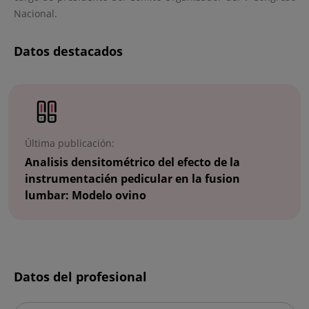
Nacional.
Datos destacados
Número
de
diapositivas:
3
Última publicación:
Analisis densitométrico del efecto de la
instrumentacién pedicular en la fusion
lumbar: Modelo ovino
Diapositiva
Datos del profesional
1
de