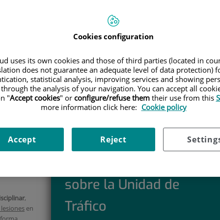
ICIOS
|
UNIDAD DE TRÁFICO
 Tráfico
Teléfono:
966 92 63 63 /
Cookies configuration
900 301 013
d uses its own cookies and those of third parties (located in co
E-mail:
slation does not guarantee an adequate level of data protection) f
trafico.torrevieja@quironsalud.es
tication, statistical analysis, improving services and showing per
 through the analysis of your navigation. You can accept all cooki
n "
Accept cookies
" or
configure/refuse them
their use from this
S
more information click here:
Cookie policy
 la mejor
Accept
Reject
Setting
 accidentes
nte, peatón o
Solicita información
eta
sobre la Unidad de
sciplinar
,
Tráfico
 lesiones
en
 forma