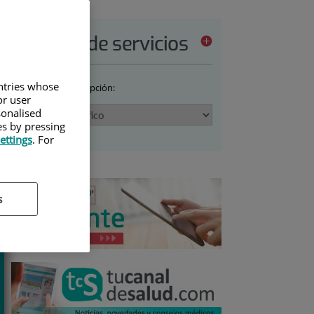
Cartera de servicios
untries whose
Seleccione una opción:
or user
sonalised
es by pressing
ettings
. For
s