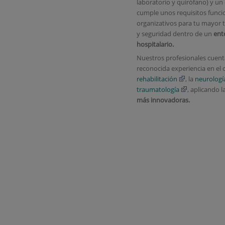
laboratorio y quirófano) y u
cumple unos requisitos funci
organizativos para tu mayor 
y seguridad dentro de un
ent
hospitalario.
Nuestros profesionales cuen
reconocida experiencia en el
rehabilitación
, la
neurologí
traumatología
, aplicando l
más innovadoras.