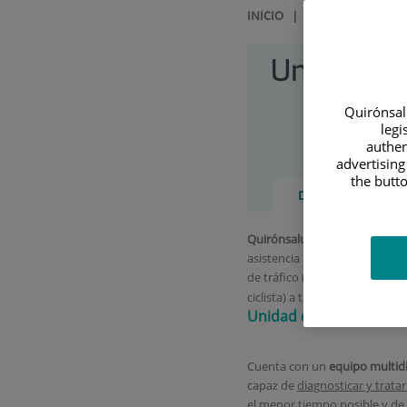
INICIO
|
CARTERA DE SERV
Unidad de
Quirónsalu
legi
authen
advertising
the butto
Descripción
Quirónsalud Torrevieja
ofrece
asistencia a los lesionados en
de tráfico (conductor, ocupa
compl
ciclista) a través de su
Unidad de Tráfico.
Cuenta con un
equipo multidi
capaz de
diagnosticar y tratar
el menor tiempo posible y de