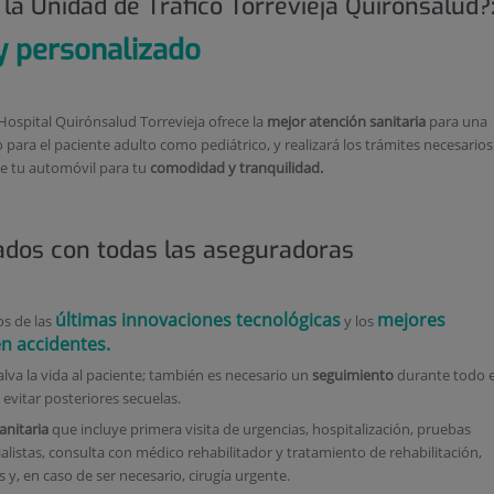
 la Unidad de Tráfico Torrevieja Quirónsalud?
 y personalizado
 Hospital Quirónsalud Torrevieja ofrece la
mejor atención sanitaria
para una
 para el paciente adulto como pediátrico, y realizará los trámites necesarios
e tu automóvil para tu
comodidad y tranquilidad.
dos con todas las aseguradoras
últimas innovaciones tecnológicas
mejores
s de las
y los
en accidentes.
alva la vida al paciente; también es necesario un
seguimiento
durante todo e
evitar posteriores secuelas.
anitaria
que incluye primera visita de urgencias, hospitalización, pruebas
alistas, consulta con médico rehabilitador y tratamiento de rehabilitación,
y, en caso de ser necesario, cirugía urgente.