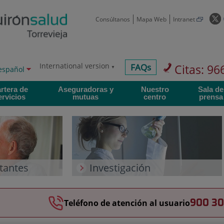
E
Consúltanos
Mapa Web
Intranet
e
s
a
International version
centros-
FAQs
Citas: 96
ctor
Idioma
español
faq
activo
v
oma
rtera de
Aseguradoras y
Nuestro
Sala de
n
ervicios
mutuas
centro
prensa
itantes
Investigación
900 30
Teléfono de atención al usuario