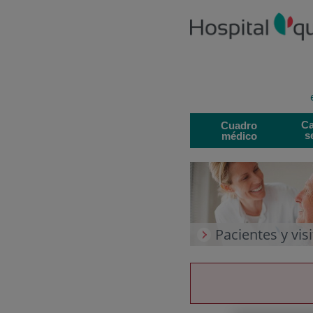
Saltar al contenido
Saltar
al
contenido
Sele
de
idi
Ca
Cuadro
s
médico
Pacientes y vis