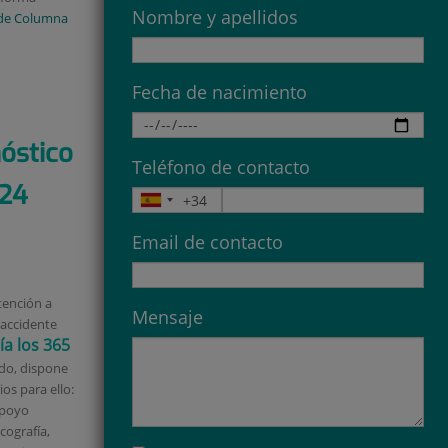
Nombre y apellidos
de Columna
Fecha de nacimiento
óstico
Teléfono de contacto
 24
Email de contacto
tención a
Mensaje
 accidente
ía los 365
o, dispone
os para ello:
apoyo
cografía,