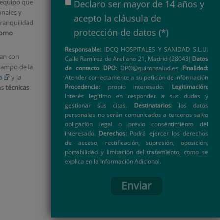
n equipo que
Declaro ser mayor de 14 años y
onales y
acepto la
cláusula de
tranquilidad
protección de datos
(*)
orno
Responsable:
IDCQ HOSPITALES Y SANIDAD S.L.U.
tan con
Calle Ramírez de Arellano 21, Madrid (28043)
Datos
 campo de la
de contacto DPO:
DPO@quironsalud.es
Finalidad:
a
y la
Atender correctamente a su petición de información
Procedencia:
propio interesado.
Legitimación:
as
técnicas
Interés legítimo en responder a sus dudas y
gestionar sus citas.
Destinatarios
: los datos
personales no serán comunicados a terceros salvo
obligación legal o previo consentimiento del
interesado.
Derechos:
Podrá ejercer los derechos
de acceso, rectificación, supresión, oposición,
portabilidad y limitación del tratamiento, como se
explica en la Información Adicional.
Enviar