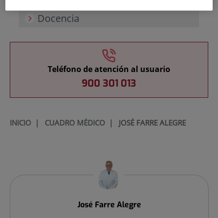
Docencia
Teléfono de atención al usuario
900 301 013
INICIO
|
CUADRO MÉDICO
|
JOSÉ FARRE ALEGRE
José
Farre Alegre