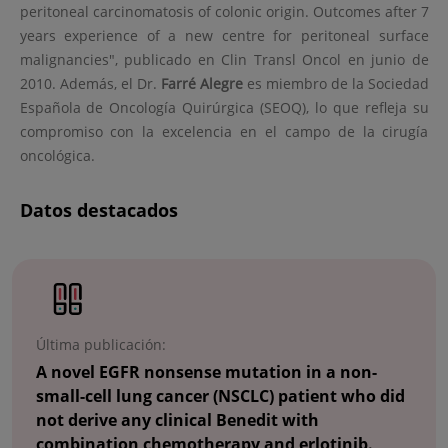
peritoneal carcinomatosis of colonic origin. Outcomes after 7
years experience of a new centre for peritoneal surface
malignancies", publicado en Clin Transl Oncol en junio de
2010. Además, el Dr.
Farré Alegre
es miembro de la Sociedad
Española de Oncología Quirúrgica (SEOQ), lo que refleja su
compromiso con la excelencia en el campo de la cirugía
oncológica.
Datos destacados
Número
de
diapositivas:
2
Última publicación:
A novel EGFR nonsense mutation in a non-
small-cell lung cancer (NSCLC) patient who did
not derive any clinical Benedit with
combination chemotherapy and erlotinib.