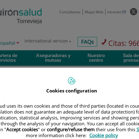
E
Consúltanos
Mapa Web
Intranet
e
s
a
International version
centros-
FAQs
Citas: 96
ctor
Idioma
español
faq
activo
v
oma
rtera de
Aseguradoras y
Nuestro
Sala de
n
ervicios
mutuas
centro
prensa
Cookies configuration
itantes
Investigación
d uses its own cookies and those of third parties (located in co
slation does not guarantee an adequate level of data protection) f
tication, statistical analysis, improving services and showing per
 through the analysis of your navigation. You can accept all cooki
900 30
Teléfono de atención al usuario
n "
Accept cookies
" or
configure/refuse them
their use from this
S
more information click here:
Cookie policy