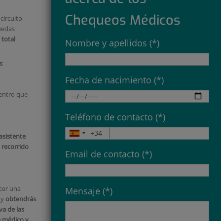
Chequeos Médicos
circuito
uedas
n
total
Nombre y apellidos (*)
s
:
Fecha de nacimiento (*)
centro que
Teléfono de contacto (*)
asistente
 recorrido
Email de contacto (*)
cer una
Mensaje (*)
 y
obtendrás
a de las
e médico y