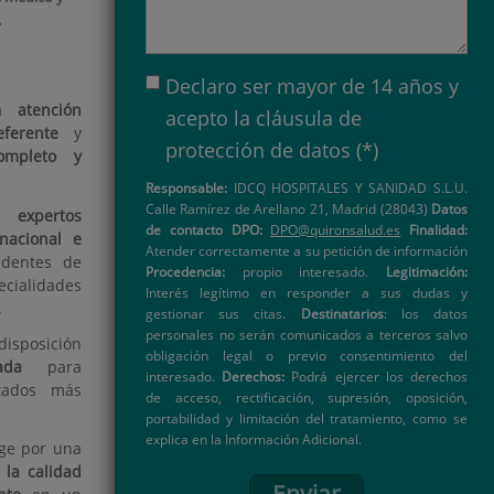
.
Declaro ser mayor de 14 años y
na
atención
acepto la
cláusula de
eferente
y
protección de datos
(*)
completo y
Responsable:
IDCQ HOSPITALES Y SANIDAD S.L.U.
Calle Ramírez de Arellano 21, Madrid (28043)
Datos
on
expertos
de contacto DPO:
DPO@quironsalud.es
Finalidad:
nacional e
Atender correctamente a su petición de información
dentes de
Procedencia:
propio interesado.
Legitimación:
ecialidades
Interés legítimo en responder a sus dudas y
.
gestionar sus citas.
Destinatarios
: los datos
personales no serán comunicados a terceros salvo
sposición
obligación legal o previo consentimiento del
ada
para
interesado.
Derechos:
Podrá ejercer los derechos
ltados más
de acceso, rectificación, supresión, oposición,
portabilidad y limitación del tratamiento, como se
explica en la Información Adicional.
ge por una
 la calidad
Enviar