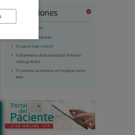
Promociones
s
Cirugía Estética
Cirugía de Cataratas
Tu salud bajo control
Tratamiento de la obesidad: Primera
visita gratuita
Tu sonrisa se merece un hospital como
este