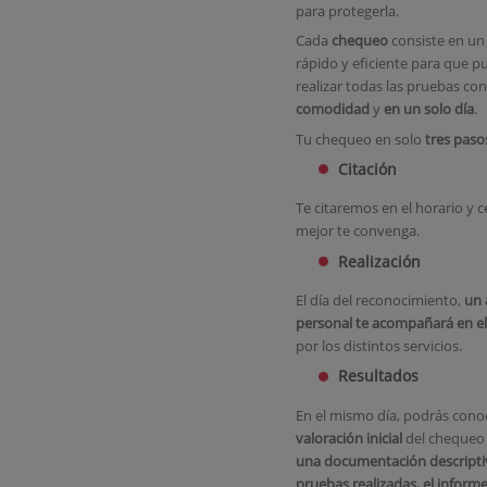
para protegerla.
Cada
chequeo
consiste en un 
rápido y eficiente para que p
realizar todas las pruebas co
comodidad
y
en un solo día
.
T
u chequeo en solo
tres paso
Citación
Te citaremos en el horario y 
mejor te convenga.
Realización
El día del reconocimiento,
un 
personal te acompañará en el
por los distintos servicios.
Resultados
En el mismo día, podrás cono
valoración inicial
del chequeo
una documentación descriptiv
pruebas realizadas, el inform