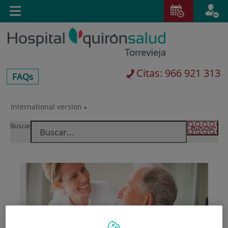
Saltar al contenido
E
Idiom
Toggle
es
navigation
activo
Citas: 966 921 313
centros-
FAQs
faq
International version
Saltar
Selector
al
de
Buscar
contenido
idioma