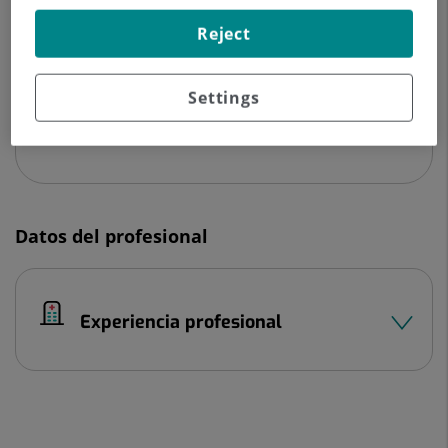
C/ Jordi Solé Tura, esq. Avda. Juan Antonio
Reject
Samarach
28055 Valdebebas Madrid
Settings
910 631 300
Datos del profesional
Experiencia profesional