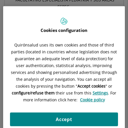
ESPEC
PEDIATRÍA Y SUS ÁREAS ESPECÍFICAS
Cookies configuration
Pedir cita
Quirónsalud uses its own cookies and those of third
parties (located in countries whose legislation does not
Pide cita con este profesional en otros hospitales:
guarantee an adequate level of data protection) for
user authentication, statistical analysis, improving
services and showing personalised advertising through
Centro Médico Quirónsalud Tres Cantos
the analysis of your navigation. You can accept all
C/ Del Viento, 10
cookies by pressing the button "
Accept cookies
" or
28760 Madrid
configure/refuse them
their use from this
Settings
. For
more information click here:
Cookie policy
918 06 02 61
Accept
Centro Médico Quirónsalud Valdebebas