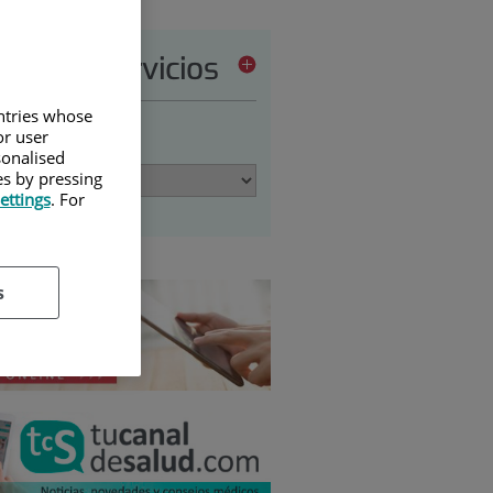
tera de servicios
untries whose
or user
ione una opción:
sonalised
es by pressing
ettings
. For
s