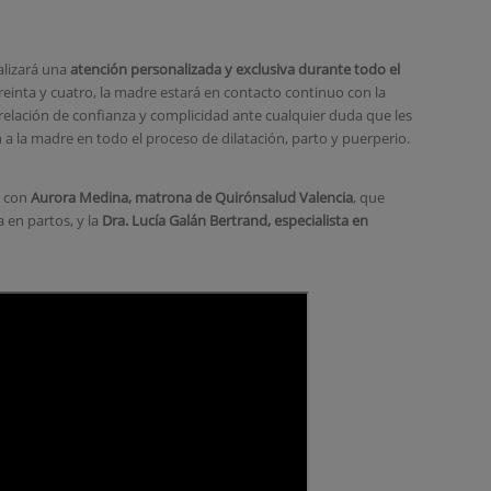
alizará una
atención personalizada y exclusiva durante todo el
reinta y cuatro, la madre estará en contacto continuo con la
elación de confianza y complicidad ante cualquier duda que les
 la madre en todo el proceso de dilatación, parto y puerperio.
o con
Aurora Medina, matrona de Quirónsalud Valencia
, que
 en partos, y la
Dra. Lucía Galán Bertrand, especialista en