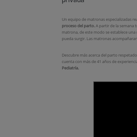
privada
Un equipo de matronas especializadas re
proceso del parto.
A partir de la semana t
matrona, de este modo se establece una r
pueda surgir. Las matronas acompañaran a
Descubre más acerca del parto respetad
cuenta con más de 41 años de experiencia
Pediatría.