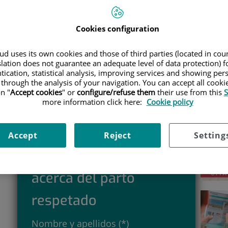
IDAD DE PARTOS
|
PARTO RESPETADO Y MEDICALIZADO
Car
Cookies configuration
tos
d uses its own cookies and those of third parties (located in co
slation does not guarantee an adequate level of data protection) f
Selecc
Parto respetado
Registro de
tication, statistical analysis, improving services and showing per
ico
y medicalizado
Nacimiento
 through the analysis of your navigation. You can accept all cooki
Gratuito
n "
Accept cookies
" or
configure/refuse them
their use from this
S
Preparación al
Valencia
Piel con piel
Parto
more information click here:
Cookie policy
Accept
Reject
Setting
Solicita información
acerca del parto
respetado
Nombre y apellidos (*)