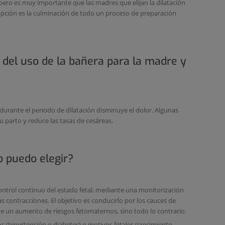
pero es muy importante que las madres que elijan la dilatación
opción es la culminación de todo un proceso de preparación
 del uso de la bañera para la madre y
durante el periodo de dilatación disminuye el dolor. Algunas
 parto y reduce las tasas de cesáreas.
o puedo elegir?
ontrol continuo del estado fetal, mediante una monitorización
las contracciones. El objetivo es conducirlo por los cauces de
ue un aumento de riesgos fetomaternos, sino todo lo contrario.
(hipertensión o diabetes) o motivos fetales (crecimiento