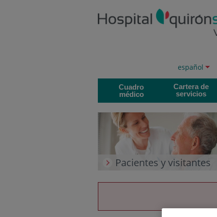
Saltar al contenido
Saltar
al
contenido
Selector
Idioma
español
de
activo
idioma
Cartera de
Cuadro
servicios
médico
Pacientes y visitantes