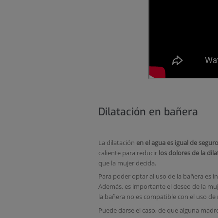
Dilatación en bañera
La dilatación
en el agua es igual de segur
caliente para reducir
los dolores de la dil
que la mujer decida.
Para poder optar al uso de la bañera es i
Además, es importante el deseo de la mu
la bañera no es compatible con el uso de
Puede darse el caso, de que alguna madre