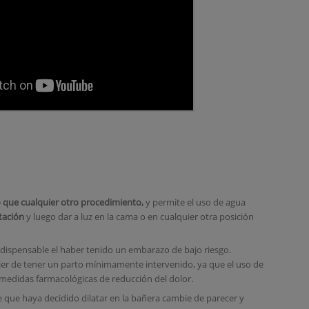
o que cualquier otro procedimiento,
y permite el uso de agua
atación
y luego dar a luz en la cama o en cualquier otra posición
ndispensable el haber tenido un embarazo de bajo riesgo.
jer de tener un parto mínimamente intervenido, ya que el uso de
 medidas farmacológicas de reducción del dolor.
 que haya decidido dilatar en la bañera cambie de parecer y