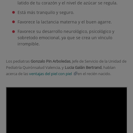
latido de tu corazón y el nivel de azúcar se regula.
Está más tranquilo y seguro.
Favorece la lactancia materna y el buen agarre.
Favorece su desarrollo neurológico, psicológico y
sobretodo emocional, ya que se crea un vínculo
irrompible.
Los pediatras
Gonzalo Pin Arboledas
, Jefe de Servicio de la Unidad de
Pediatría Quirónsalud Valencia, y
Lucia Galán Bertrand
, hablan
acerca de las
ventajas del piel con piel
en el recién nacido.