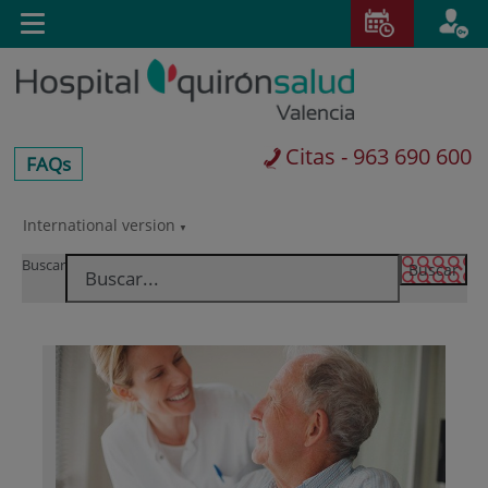
Saltar al contenido
E
Idiom
Toggle
es
navigation
activo
Citas - 963 690 600
centros-
FAQs
faq
International version
Saltar
Selector
al
de
Buscar
contenido
idioma