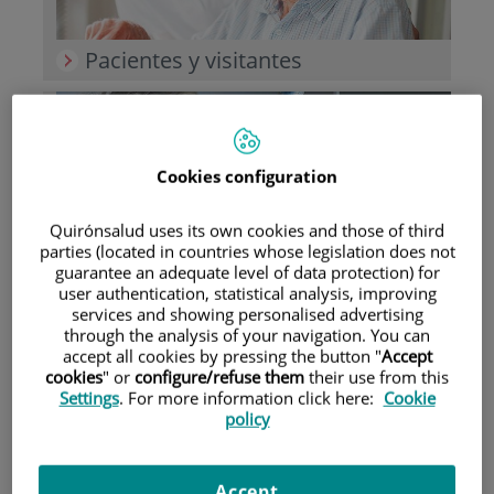
Pacientes y visitantes
Cookies configuration
Quirónsalud uses its own cookies and those of third
parties (located in countries whose legislation does not
guarantee an adequate level of data protection) for
Investigación
user authentication, statistical analysis, improving
services and showing personalised advertising
through the analysis of your navigation. You can
accept all cookies by pressing the button "
Accept
cookies
" or
configure/refuse them
their use from this
Settings
. For more information click here:
Cookie
policy
Accept