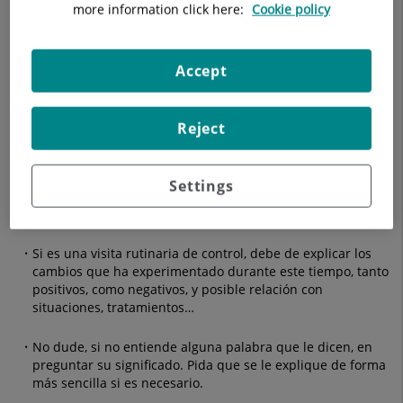
(herboristería, homeopatía…) que toma, y cuando los toma
more information click here:
Cookie policy
Prepare los resultados de las pruebas o visitas a otros
profesionales que ha tenido desde la última visita.
Accept
Siempre debe recordar sus alergias, si las tiene.
Reject
Tenga en cuenta si precisa de autorización de la Mutua
Aseguradora, de modo que pueda pedirla con suficiente
antelación y traerla el día de la visita.
Settings
Durante la visita:
Si es una visita rutinaria de control, debe de explicar los
cambios que ha experimentado durante este tiempo, tanto
positivos, como negativos, y posible relación con
situaciones, tratamientos…
No dude, si no entiende alguna palabra que le dicen, en
preguntar su significado. Pida que se le explique de forma
más sencilla si es necesario.