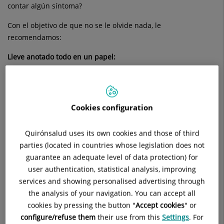
contar algún síntoma?
Con el objetivo de que no se le olvide nada, le
recomendamos:
Lleve anotado todo en un papel:
Motivo de la consulta
,
si la ha pedido usted.
Si la consulta es por alguna molestia, dolor,… debe saber
que le preguntaran:
Cookies configuration
Cuándo han empezado los síntomas
Quirónsalud uses its own cookies and those of third
parties (located in countries whose legislation does not
Si los relaciona con alguna actividad
guarantee an adequate level of data protection) for
user authentication, statistical analysis, improving
Que los empeora o qué mejora los síntomas
services and showing personalised advertising through
the analysis of your navigation. You can accept all
Características del dolor, localización.
cookies by pressing the button "
Accept cookies
" or
Haga una lista con la medicación y otros productos
configure/refuse them
their use from this
Settings
. For