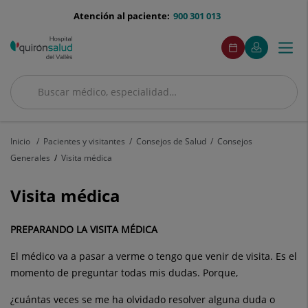
Saltar al contenido
menu-
Atención al paciente:
900 301 013
telefono
menuAcceso
Este
Este
Pide
Mi
Togg
Menú
enlace
enlace
cita
Quirónsalud
se
se
navi
abrirá
abrirá
en
en
Buscar
una
una
Buscar
ventana
ventana
nueva.
nueva.
Inicio
Pacientes y visitantes
Consejos de Salud
Consejos
Generales
Visita médica
Visita médica
PREPARANDO LA VISITA MÉDICA
El médico va a pasar a verme o tengo que venir de visita. Es el
momento de preguntar todas mis dudas. Porque,
¿cuántas veces se me ha olvidado resolver alguna duda o