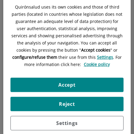
MedidasSeg
Quirónsalud uses its own cookies and those of third
(1 página)
855
KB
parties (located in countries whose legislation does not
guarantee an adequate level of data protection) for
user authentication, statistical analysis, improving
services and showing personalised advertising through
the analysis of your navigation. You can accept all
cookies by pressing the button "
Accept cookies
" or
configure/refuse them
their use from this
Settings
. For
more information click here:
Cookie policy
Accept
Nuestros blogs
Reject
Settings