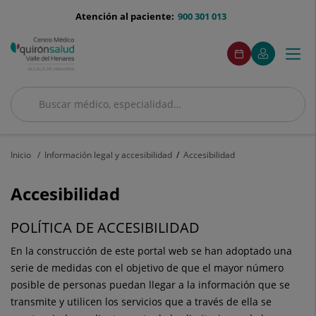
Saltar al contenido
menu-
Atención al paciente:
900 301 013
telefono
menuAcceso
Este
Este
Pedir
Mi
Togg
Menú
enlace
enlace
cita
Quirónsalud
se
se
navi
abrirá
abrirá
en
en
Buscar
una
una
ventana
ventana
Buscar
nueva.
nueva.
Inicio
Información legal y accesibilidad
Accesibilidad
Accesibilidad
POLÍTICA DE ACCESIBILIDAD
En la construcción de este portal web se han adoptado una
serie de medidas con el objetivo de que el mayor número
posible de personas puedan llegar a la información que se
transmite y utilicen los servicios que a través de ella se