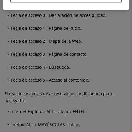
En esta Web están definidas las siguientes teclas:
Tecla de acceso 0 - Declaración de accesibilidad.
Tecla de acceso 1 - Página de inicio.
Tecla de acceso 2 - Mapa de la Web.
Tecla de acceso 3 - Página de contacto.
Tecla de acceso 4 - Búsqueda.
Tecla de acceso 5 - Acceso al contenido.
El uso de las teclas de acceso viene condicionado por el
navegador:
Internet Explorer: ALT + atajo + ENTER
Firefox: ALT + MAYÚSCULAS + atajo