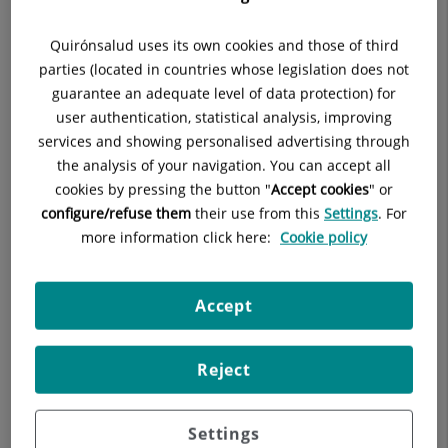
Uso de los estándares del W3C.
Quirónsalud uses its own cookies and those of third
parties (located in countries whose legislation does not
Acceso mediante atajos teclado a las principales opciones.
guarantee an adequate level of data protection) for
user authentication, statistical analysis, improving
Diseño adaptativo al tamaño de la ventana del navegador
services and showing personalised advertising through
de forma que el portal se visualiza de forma adecuada en
dispositivos móviles
the analysis of your navigation. You can accept all
cookies by pressing the button "
Accept cookies
" or
CUMPLIMIENTO DE LOS ESTÁNDARES
configure/refuse them
their use from this
Settings
. For
more information click here:
Cookie policy
Las páginas de este sitio Web cumplen la marca AA según la
Norma UNE 139803:2004 y las Directrices de Accesibilidad
para el Contenido Web 1.0 del W3C. Todos los requisitos de
Accept
Prioridad 1 y Prioridad 2 y un subconjunto de los requisitos
de Prioridad 3 han sido comprobados con un análisis manual
de la accesibilidad a través de diferentes herramientas semi-
Reject
automáticas, agentes de usuario y técnicos especializados.
ATAJOS DE TECLADO
Settings