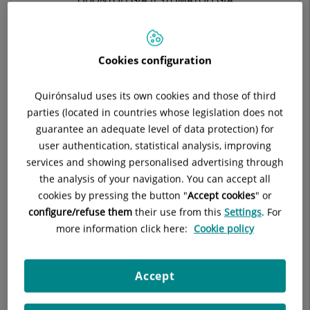
ODONTOLOGIA
Cookies configuration
Demanar hora
Quirónsalud uses its own cookies and those of third
parties (located in countries whose legislation does not
Demana cita amb aquest professional en altres
guarantee an adequate level of data protection) for
hospitals:
user authentication, statistical analysis, improving
services and showing personalised advertising through
Centre Mèdic Quirónsalud Aribau
the analysis of your navigation. You can accept all
cookies by pressing the button "
Accept cookies
" or
C/ Aribau, 192-198
configure/refuse them
their use from this
Settings
. For
08036 Barcelona
more information click here:
Cookie policy
933 944 500
Accept