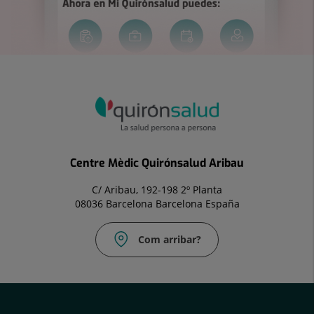
Centre Mèdic Quirónsalud Aribau
C/ Aribau, 192-198 2º Planta
08036 Barcelona Barcelona España
Com arribar?
Correu
electrònic:
atencionpaciente.arb@quironsalud.es