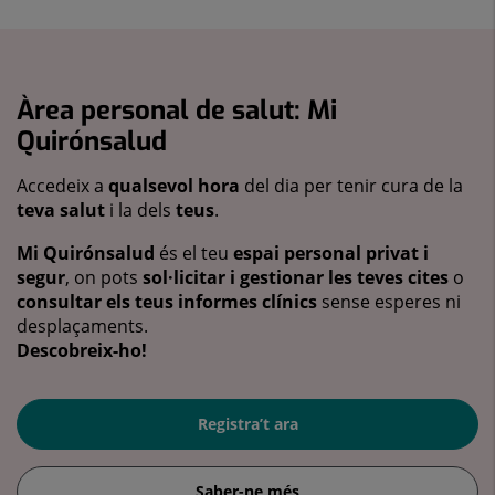
Àrea personal de salut: Mi
Quirónsalud
Accedeix a
qualsevol hora
del dia per tenir cura de la
teva salut
i la dels
teus
.
Mi Quirónsalud
és el teu
espai personal privat i
segur
, on pots
sol·licitar i gestionar les teves cites
o
consultar els teus informes clínics
sense esperes ni
desplaçaments.
Descobreix-ho!
Registra’t ara
Saber-ne més