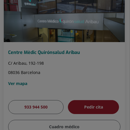
diapositivas:
32
Centre Mèdic Quirónsalud Aribau
C/ Aribau, 192-198
08036 Barcelona
Ver mapa
933 944 500
Pedir cita
Cuadro médico