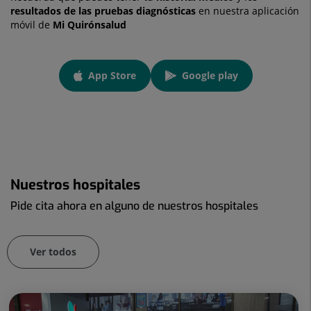
resultados de las pruebas diagnósticas
en nuestra aplicación
móvil de
Mi Quirónsalud
App
App Store
Google play
link
Enlace a una aplicación externa.
Enlace a una aplicación externa
Nuestros hospitales
Pide cita ahora en alguno de nuestros hospitales
Ver todos
Número
de