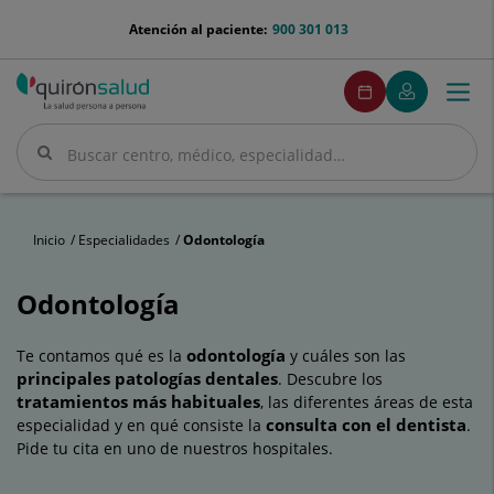
Saltar al contenido
menu-
Atención al paciente:
900 301 013
telefono
menuPedirCita
Pedir
Mi
Togg
Menú
cita
Quirónsalud
navi
Buscar
Buscar
Inicio
Especialidades
Odontología
Odontología
odontología
Te contamos qué es la
y cuáles son las
principales
patologías dentales
. Descubre los
tratamientos más habituales
, las diferentes áreas de esta
consulta con el dentista
especialidad y en qué consiste la
.
Pide tu cita en uno de nuestros hospitales.