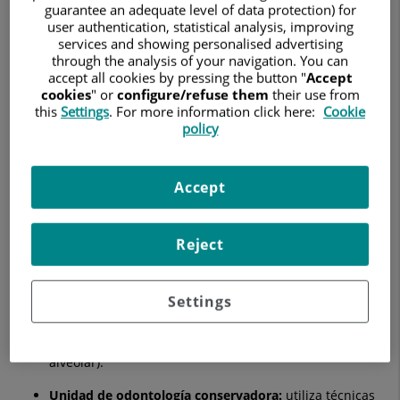
paciente.
guarantee an adequate level of data protection) for
user authentication, statistical analysis, improving
services and showing personalised advertising
¿Qué estudia la odontología?
through the analysis of your navigation. You can
accept all cookies by pressing the button "
Accept
Nuestras unidades de odontología están centradas en la
cookies
" or
configure/refuse them
their use from
salud bucodental y tenemos en cuenta tanto el aspecto
this
Settings
. For more information click here:
Cookie
estético como el funcional.
policy
Son muchas las áreas de acción de nuestros dentistas
dependiendo de las patologías que se deban tratar y de las
necesidades de cada paciente. Por este motivo, los
Accept
odontólogos de Quirónsalud se especializan en siete áreas
principales:
Reject
Unidad de
ortodoncia:
se encarga de corregir la
posición de los dientes para facilitar la función
masticatoria o para mejorar la estética.
Settings
Unidad de
periodoncia:
se encarga del cuidado de las
estructuras que sujetan los dientes (encías y hueso
alveolar).
Unidad de
odontología
conservadora:
utiliza técnicas