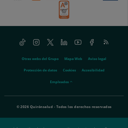
Tiktok
Instagram
Twitter
Linkedin
Youtube
Facebook
Feed
menu-
RSS
social
menu-
Otras webs del Grupo
Mapa Web
Aviso legal
legal
Protección de datos
Cookies
Accesibilidad
menu-
Empleados
empleados
© 2026 Quirónsalud - Todos los derechos reservados