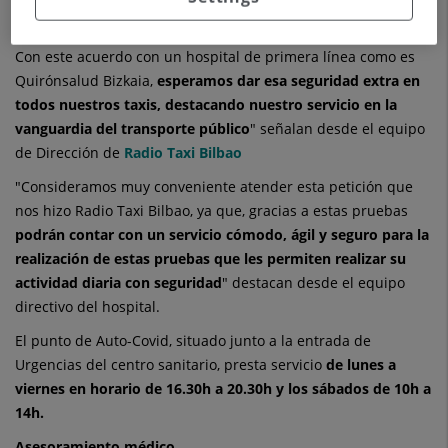
otros momentos no
era tan relevante puede que sea hoy en día lo imprescindible.
Con este acuerdo con un hospital de primera línea como es
Quirónsalud Bizkaia,
esperamos dar esa seguridad extra en
todos nuestros taxis, destacando nuestro servicio en la
vanguardia del transporte público
" señalan desde el equipo
de Dirección de
Radio Taxi Bilbao
"Consideramos muy conveniente atender esta petición que
nos hizo Radio Taxi Bilbao, ya que, gracias a estas pruebas
podrán contar con un servicio cómodo, ágil y seguro para la
realización de estas pruebas que les permiten realizar su
actividad diaria con seguridad
" destacan desde el equipo
directivo del hospital.
El punto de Auto-Covid, situado junto a la entrada de
Urgencias del centro sanitario, presta servicio
de lunes a
viernes en horario de 16.30h a 20.30h y los sábados de 10h a
14h.
Asesoramiento médico