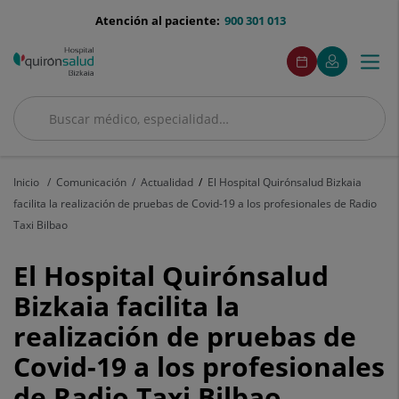
Saltar al contenido
menu-
Atención al paciente:
900 301 013
telefono
menuAcceso
Este
Este
Pide
Mi
Togg
Menú
enlace
enlace
cita
Quirónsalud
se
se
navi
abrirá
abrirá
en
en
Buscar
una
una
Buscar
ventana
ventana
nueva.
nueva.
Inicio
Comunicación
Actualidad
El Hospital Quirónsalud Bizkaia
facilita la realización de pruebas de Covid-19 a los profesionales de Radio
Taxi Bilbao
El
El Hospital Quirónsalud
Hospital
Bizkaia facilita la
realización de pruebas de
Quirónsalud
Covid-19 a los profesionales
Bizkaia
de Radio Taxi Bilbao