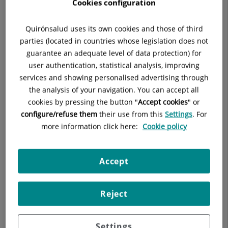
Radio
Cookies configuration
la realización de
pruebas para la
Taxi
detección de Covid-
Quirónsalud uses its own cookies and those of third
19
. La empresa
decana del sector del taxi en el País Vasco
Bilbao
parties (located in countries whose legislation does not
cuenta con más de 500 taxistas asociados
.
guarantee an adequate level of data protection) for
user authentication, statistical analysis, improving
Esta iniciativa tiene como objetivo
confirmar o descartar la
services and showing personalised advertising through
infección por Covid-19
, y
favorecer la seguridad tanto de los
the analysis of your navigation. You can accept all
profesionales como de los usuarios
de taxi. Los
cookies by pressing the button "
Accept cookies
" or
profesionales que lo requieran pueden acudir al
servicio
configure/refuse them
their use from this
Settings
. For
Auto-Covid
del Hospital Quirónsalud Bizkaia para realizarse
more information click here:
Cookie policy
la
prueba PCR o el test de antígenos sin bajarse del coche.
"Ofrecer un
servicio
seguro y de calidad
Accept
es siempre lo más
importante
, y ahora
Reject
necesitamos un
plus en seguridad
sanitaria. Lo que en
Settings