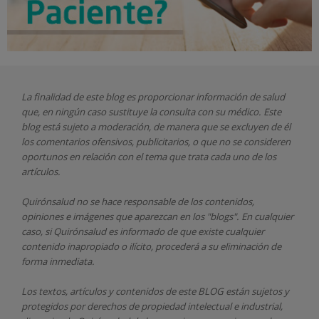
arrugas faciales?
procedimiento.
Este tipo de tratamiento conlleva un procedimiento
rápido y no doloroso.
¿Es posible eliminar
El efecto aparece de forma gradual, l
a atenuación
completamente las manchas de la
de las arrugas comienza a ser visible a partir de 4
piel solar o solo se pueden
a 5 días
y los resultados definitivos se logran a los
La finalidad de este blog es proporcionar información de salud
atenuar?
15 días de su aplicación.
que, en ningún caso sustituye la consulta con su médico. Este
blog está sujeto a moderación, de manera que se excluyen de él
El rostro queda rejuvenecido, con una expresión
La mayoría de manchas solares se puede eliminar
los comentarios ofensivos, publicitarios, o que no se consideren
facial más natural, que da la sensación de 'tener
completamente
.
El número de sesiones necesarias
oportunos en relación con el tema que trata cada uno de los
buena cara'.
para eliminarlas va a depender de la técnica
artículos.
empleada, el tipo de piel y el tiempo de baja social
La
duración del efecto es de aproximadamente 3 a
que la paciente se pueda permitir asumir. No
6 meses
desde su aplicación y en la mayoría de los
Quirónsalud
no se hace responsable de los contenidos,
obstante, conviene recordar que la piel tiene
casos es suficiente un tratamiento cada 6 meses
opiniones e imágenes que aparezcan en los "blogs". En cualquier
memoria y es de esperar que con el paso del
para mantener perfectos los resultados.
caso, si Quirónsalud
es informado de que existe cualquier
tiempo sigan apareciendo manchas como
contenido inapropiado o ilícito, procederá a su eliminación de
La
incorporación a la vida cotidiana después del
consecuencia del daño solar acumulado en otras
forma inmediata.
tratamiento es inmediata.
épocas de nuestra vida.
Los textos, artículos y contenidos de este BLOG están sujetos y
¿Cuáles son los riesgos y efectos
protegidos por derechos de propiedad intelectual e industrial,
Después del verano es posible que hayan