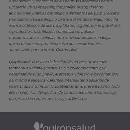
disponiendo
Quirónsalud
de los permisos necesarios para la
aparecido manchas en tu piel, recuerda visitar a tu
secundarios asociados con los
utilización de las imágenes, fotografías, textos, diseños,
dermatólogo para controlarlo y en caso de querer
tratamientos para las arrugas de
animaciones y demás contenido o elementos del blog. El acceso
eliminarlas, nuestro equipo de especialistas en
expresión?
y utilización de este Blog no confiere al Visitante ningún tipo de
manchas solares de Quirónsalud te atienden.
licencia o derecho de uso o explotación alguno, por lo que el uso,
Como todo tratamiento estético, la sustancia
reproducción, distribución, comunicación pública,
neuromoduladora también tiene ciertos riesgos.
transformación o cualquier otra actividad similar o análoga,
Entre ellos, el principal pero poco frecuente suele
queda totalmente prohibida salvo que medie expresa
ser que difunda la sustancia a otros territorios no
autorización por escrito de
Quirónsalud.
deseados; por ejemplo, al pinchar la zona del
músculo corrugado en el entrecejo, si la paciente
Quirónsalud
se reserva la facultad de retirar o suspender
manipula sus párpados o la frente con
temporal o definitivamente, en cualquier momento y sin
movimientos enérgicos o bien si duerme boca
necesidad de aviso previo, el acceso al Blog y/o a los contenidos
abajo los primeros días, puede darse esta difusión
del mismo a aquellos Visitantes, internautas o usuarios de
hacia el párpado superior y provocar una parálisis
internet que incumplan lo establecido en el presente Aviso, todo
reversible durante un tiempo.
ello sin perjuicio del ejercicio de las acciones contra los mismos
que procedan conforme a la Ley y al Derecho.
Tratamientos eficaces para las
arrugas faciales que no sean botox
A día de hoy existen otros procedimientos no