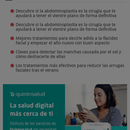
previas, de forma que el tratamiento ofrezca los
máximos resultados. Suelen necesitar en torno a
Descubre si la abdominoplastia es la cirugía que te
tres sesiones para alcanzar los objetivos.
ayudará a tener el vientre plano de forma definitiva
Descubre si la abdominoplastia es la cirugía que te
ayudará a tener el vientre plano de forma definitiva
¿Existen tratamientos tópicos o
Mejores tratamientos para decirle adiós a la flacidez
cremas despigmentantes
facial y empezar el año nuevo con buen aspecto
recomendados para las manchas
Tratamientos recomendados para
Claves para detectar las manchas causada por el sol y
de la piel solar?
cómo deshacerte de ellas
suavizar las arrugas de expresión
Existe una amplia gama de
productos que ayudan a
en el rostro
Los tratamientos más efectivos para reducir las arrugas
faciales tras el verano
mejorar las manchas de la piel
. El más eficaz, sin
El tratamiento principal para corregir o suavizar las
duda, es un protector solar adecuado para la piel
arrugas de expresión en el rostro tanto en
de la paciente. Algunos de ellos llevan asociados
hombres como mujeres suele ser la corrección con
activos despigmentantes. No obstante, los
sustancias neuromoduladoras
despigmentantes más potentes se deben usar de
En determinados casos en los que las pacientes no
noche y suelen tener cierto efecto irritante que no
quieren usar este tipo de tratamiento, los rellenos
siempre se tolera bien. En Quironsalud Murcia, su
con ácido hialurónico pueden suavizar el marcado
dermatóloga le puede asesorar sobre el
de las arrugas.
despigmentante más adecuado para su piel y las
formas de contrarrestar la posible irritación.