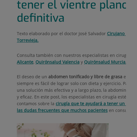
abdominoplastia?
tener el vientre plano 
La abdominoplastia se recomienda para aquellos
definitiva
que tienen exceso de piel y grasa en la región
abdominal, especialmente después de pérdidas
significativas de peso o embarazos.
Texto elaborado por el doctor José Salvador
Cirujano plást
Los candidatos ideales son personas en buen
Torrevieja.
estado de salud general, que mantienen un peso
estable y tienen expectativas realistas sobre los
Consulta también con nuestros especialistas en cirugía es
resultados. Además, es crucial que las mujeres
Alicante
,
Quirónsalud Valencia
y
Quirónsalud Murcia..
hayan completado sus embarazos antes de
considerar esta cirugía para asegurar resultados a
El deseo de un
abdomen tonificado y libre de grasa
es un 
largo plazo.
siempre es fácil de lograr solo con dieta y ejercicio. Para
Es importante acudir a un especialista en cirugía
una solución más efectiva y a largo plazo, la abdominopla
estética para una cirugía segura.
y eficaz. En este post, los especialistas en cirugía estética
contamos sobre la
cirugía que te ayudará a tener un abdo
las dudas frecuentes que muchos pacientes
en consulta s
¿Qué beneficios tiene la
abdominoplastia para los
pacientes?