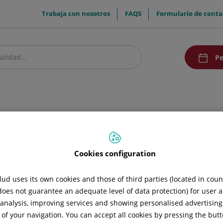
menuTop
Trabaja con nosotros
FAQS
Formulario de conta
menuAcce
Pe
estro centro
Pacientes y visitantes
Comunicación
Docencia
Promoc
Cookies configuration
ud uses its own cookies and those of third parties (located in cou
 does not guarantee an adequate level of data protection) for user a
l analysis, improving services and showing personalised advertisin
 of your navigation. You can accept all cookies by pressing the butt