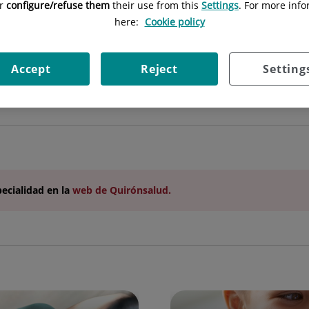
or
configure/refuse them
their use from this
Settings
. For more info
here:
Cookie policy
Accept
Reject
Setting
pecialidad
en la
web de Quirónsalud.