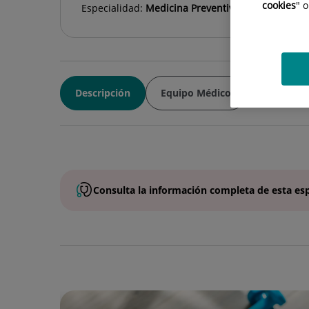
cookies
" 
Especialidad:
Medicina Preventiva
Descripción
Equipo Médico
Consulta la
información completa
de esta
es