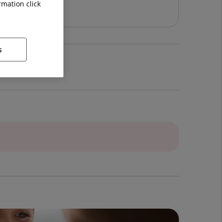
rmation click
s