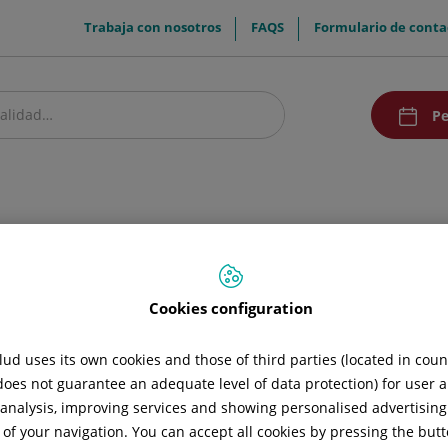
menuTop
Trabaja con nosotros
FAQS
Formulario de conta
menuAcce
Pe
estro centro
Pacientes y visitantes
Comunicación
Docencia
Promoc
Cookies configuration
ud uses its own cookies and those of third parties (located in cou
 does not guarantee an adequate level of data protection) for user a
l analysis, improving services and showing personalised advertisin
 of your navigation. You can accept all cookies by pressing the butt