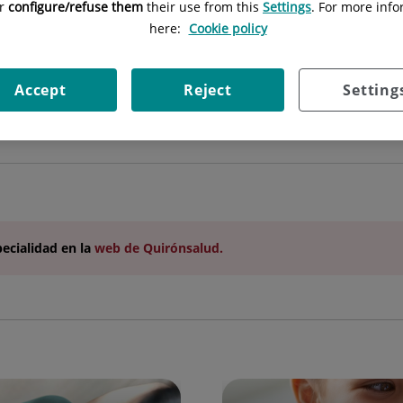
or
configure/refuse them
their use from this
Settings
. For more info
Especialidad:
Neumología
here:
Cookie policy
Accept
Reject
Setting
pecialidad
en la
web de Quirónsalud.