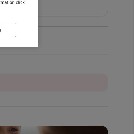
rmation click
s