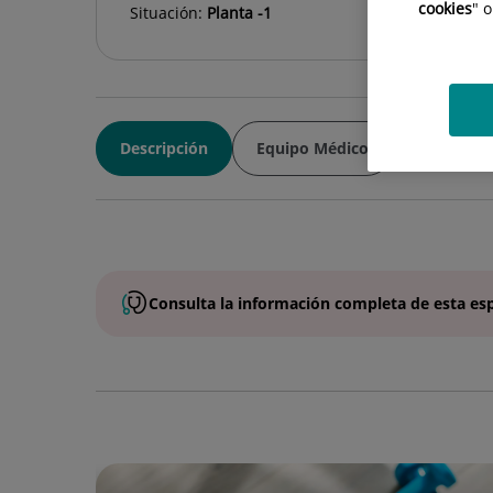
cookies
" 
Situación:
Planta -1
Descripción
Equipo Médico
Consulta la
información completa
de esta
es