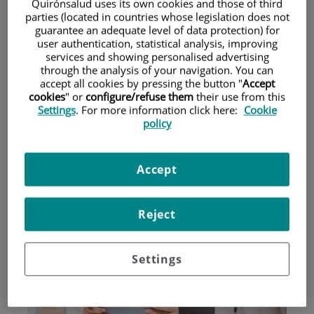
Quirónsalud uses its own cookies and those of third
parties (located in countries whose legislation does not
guarantee an adequate level of data protection) for
Pacientes y visitantes
user authentication, statistical analysis, improving
services and showing personalised advertising
through the analysis of your navigation. You can
accept all cookies by pressing the button "
Accept
cookies
" or
configure/refuse them
their use from this
Settings
. For more information click here:
Cookie
policy
Accept
Investigación
Reject
Settings