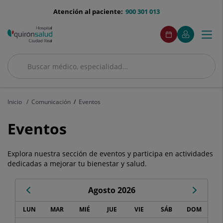
Saltar al contenido
menu-
Atención al paciente:
900 301 013
telefono
menuAcceso
Este
Este
Pedir
Mi
Togg
Menú
enlace
enlace
cita
Quirónsalud
se
se
navi
abrirá
abrirá
en
en
Buscar
una
una
Buscar
ventana
ventana
nueva.
nueva.
Inicio
Comunicación
Eventos
Eventos
Eventos
Explora nuestra sección de eventos y participa en actividades
dedicadas a mejorar tu bienestar y salud.
Agosto 2026
Calendario
LUN
MAR
MIÉ
JUE
VIE
SÁB
DOM
de