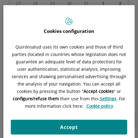
Eventos
27
28
29
30
31
1
2
correspondiente
a
3
4
5
6
7
8
9
agosto
2026
Cookies configuration
10
11
12
13
14
15
16
17
18
19
20
21
22
23
Quirónsalud uses its own cookies and those of third
parties (located in countries whose legislation does not
24
25
26
27
28
29
30
guarantee an adequate level of data protection) for
user authentication, statistical analysis, improving
31
1
2
3
4
5
6
services and showing personalised advertising through
the analysis of your navigation. You can accept all
Agosto 2026
cookies by pressing the button "
Accept cookies
" or
configure/refuse them
their use from this
Settings
. For
more information click here:
Cookie policy
No existen eventos en el mes indicado.
Accept