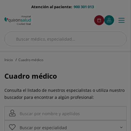
Saltar al contenido
menu-
Atención al paciente:
900 301 013
telefono
menuAcceso
Este
Este
Pedir
Mi
Togg
Menú
enlace
enlace
cita
Quirónsalud
se
se
navi
abrirá
abrirá
en
en
Buscar
una
una
Buscar
ventana
ventana
nueva.
nueva.
Inicio
Cuadro médico
Cuadro médico
Consulta el listado de nuestros especialistas o utiliza nuestro
buscador para encontrar a algún profesional: