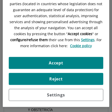
parties (located in countries whose legislation does not
guarantee an adequate level of data protection) for
Agustin Carreño Parrilla
user authentication, statistical analysis, improving
FACULTATIVO ESPECIALISTA NEFROLOGÍA
services and showing personalised advertising through
Nefrología
the analysis of your navigation. You can accept all
cookies by pressing the button "
Accept cookies
" or
configure/refuse them
their use from this
Settings
. For
Hospital Quirónsalud Ciudad Real
more information click here:
Cookie policy
Accept
Ver ficha
Pedir cita
Reject
Settings
Agustin Luque Mialdea
FACULTATIVO ESPECIALISTA GINECOLOGÍA
Y OBSTETRICÍA