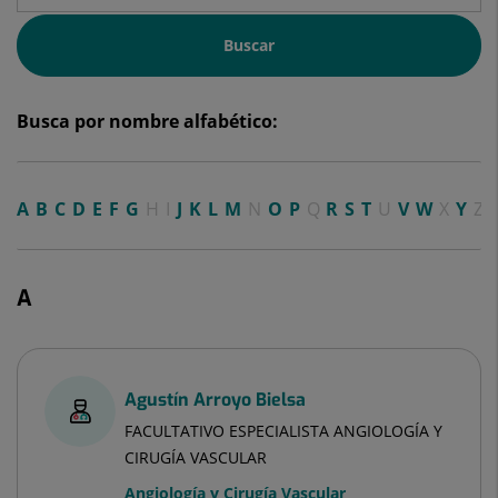
Buscar
Busca por nombre alfabético:
A
B
C
D
E
F
G
H
I
J
K
L
M
N
O
P
Q
R
S
T
U
V
W
X
Y
Z
A
Agustín Arroyo Bielsa
FACULTATIVO ESPECIALISTA ANGIOLOGÍA Y
CIRUGÍA VASCULAR
Angiología y Cirugía Vascular